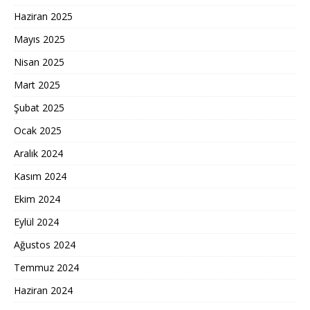
Haziran 2025
Mayıs 2025
Nisan 2025
Mart 2025
Şubat 2025
Ocak 2025
Aralık 2024
Kasım 2024
Ekim 2024
Eylül 2024
Ağustos 2024
Temmuz 2024
Haziran 2024