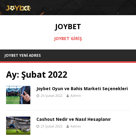
JOYBET
JOYBET GIRIŞ
JOYBET YENI ADRES
Ay:
Şubat 2022
Joybet Oyun ve Bahis Marketi Seçenekleri
26 Şubat 2022
Admin
Cashout Nedir ve Nasıl Hesaplanır
23 Şubat 2022
Admin