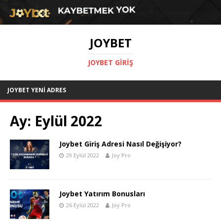
JOYBET
JOYBET GIRIŞ
JOYBET YENI ADRES
Ay:
Eylül 2022
Joybet Giriş Adresi Nasıl Değişiyor?
29 Eylül 2022
Joy Pro
Joybet Yatırım Bonusları
26 Eylül 2022
Joy Pro