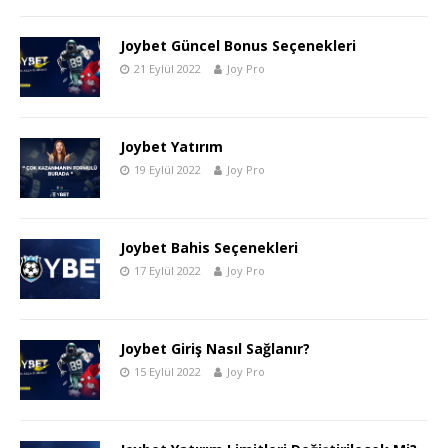
Joybet Güncel Bonus Seçenekleri
21 Eylül 2022
Joy Pro
Joybet Yatırım
19 Eylül 2022
Joy Pro
Joybet Bahis Seçenekleri
17 Eylül 2022
Joy Pro
Joybet Giriş Nasıl Sağlanır?
15 Eylül 2022
Joy Pro