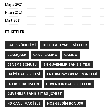
Mayıs 2021
Nisan 2021
Mart 2021
ETIKETLER
BAHIS YÖNETIMI
BETCO ALTYAPILI SITELER
BLACKJACK
CANLI CASINO
CASINO
DENEME BONUSU
EN GÜVENILIR BAHIS SITESI
EN İYI BAHIS SITESI
FATURAPAY ÖDEME YÖNTEMI
FUTBOL BAHISLERI
GÜVENILIR BAHIS SITELERI
GÜVENILIR BAHIS SITESI JOYBET
HD CANLI MAÇ İZLE
HOŞ GELDIN BONUSU