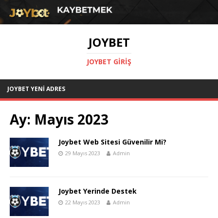
JOYBET
JOYBET GIRIŞ
JOYBET YENI ADRES
Ay:
Mayıs 2023
Joybet Web Sitesi Güvenilir Mi?
29 Mayıs 2023
Admin
Joybet Yerinde Destek
22 Mayıs 2023
Admin