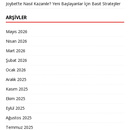
Joybet’te Nasıl Kazanılır? Yeni Başlayanlar İçin Basit Stratejiler
ARŞIVLER
Mayıs 2026
Nisan 2026
Mart 2026
Şubat 2026
Ocak 2026
Aralık 2025
Kasım 2025
Ekim 2025
Eylül 2025
Ağustos 2025
Temmuz 2025