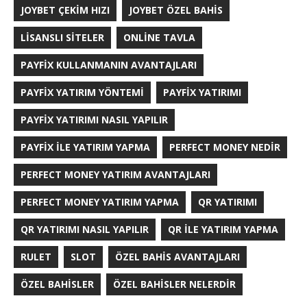
JOYBET ÇEKIM HIZI
JOYBET ÖZEL BAHIS
LISANSLI SITELER
ONLINE TAVLA
PAYFIX KULLANMANIN AVANTAJLARI
PAYFIX YATIRIM YÖNTEMI
PAYFIX YATIRIMI
PAYFIX YATIRIMI NASIL YAPILIR
PAYFIX İLE YATIRIM YAPMA
PERFECT MONEY NEDIR
PERFECT MONEY YATIRIM AVANTAJLARI
PERFECT MONEY YATIRIM YAPMA
QR YATIRIMI
QR YATIRIMI NASIL YAPILIR
QR İLE YATIRIM YAPMA
RULET
SLOT
ÖZEL BAHIS AVANTAJLARI
ÖZEL BAHISLER
ÖZEL BAHISLER NELERDIR