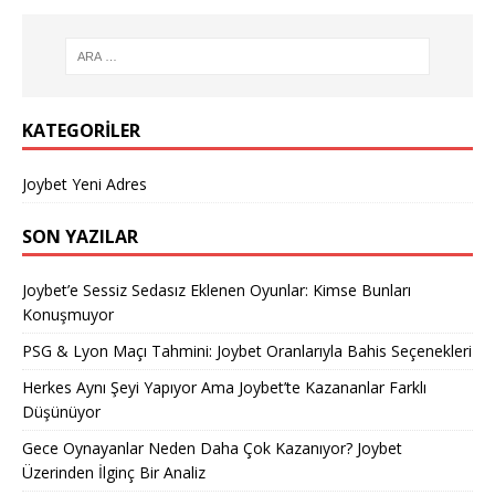
KATEGORILER
Joybet Yeni Adres
SON YAZILAR
Joybet’e Sessiz Sedasız Eklenen Oyunlar: Kimse Bunları
Konuşmuyor
PSG & Lyon Maçı Tahmini: Joybet Oranlarıyla Bahis Seçenekleri
Herkes Aynı Şeyi Yapıyor Ama Joybet’te Kazananlar Farklı
Düşünüyor
Gece Oynayanlar Neden Daha Çok Kazanıyor? Joybet
Üzerinden İlginç Bir Analiz