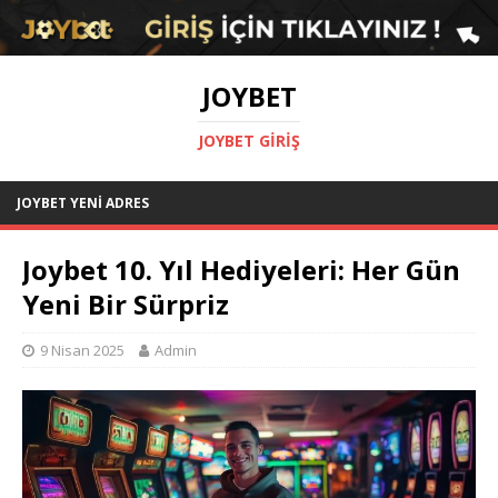
JOYBET
JOYBET GIRIŞ
JOYBET YENI ADRES
Joybet 10. Yıl Hediyeleri: Her Gün
Yeni Bir Sürpriz
9 Nisan 2025
Admin