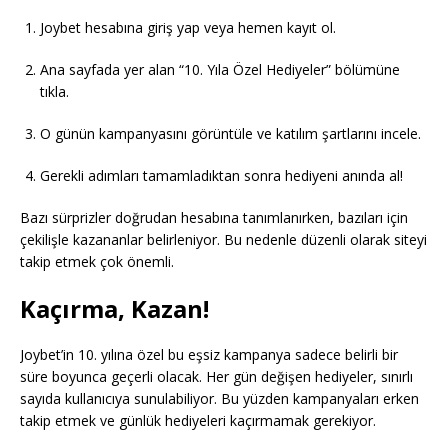
Joybet hesabına giriş yap veya hemen kayıt ol.
Ana sayfada yer alan “10. Yıla Özel Hediyeler” bölümüne
tıkla.
O günün kampanyasını görüntüle ve katılım şartlarını incele.
Gerekli adımları tamamladıktan sonra hediyeni anında al!
Bazı sürprizler doğrudan hesabına tanımlanırken, bazıları için
çekilişle kazananlar belirleniyor. Bu nedenle düzenli olarak siteyi
takip etmek çok önemli.
Kaçırma, Kazan!
Joybet’in 10. yılına özel bu eşsiz kampanya sadece belirli bir
süre boyunca geçerli olacak. Her gün değişen hediyeler, sınırlı
sayıda kullanıcıya sunulabiliyor. Bu yüzden kampanyaları erken
takip etmek ve günlük hediyeleri kaçırmamak gerekiyor.