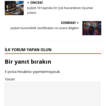
ÖNCEKI
Joybet 10 Yaşında: En Çok Kazandıran Oyunlar
Listesi
SONRAKI
Joybet Güvenilirlik Sertifikaları ve Lisans Bilgileri
İLK YORUM YAPAN OLUN
Bir yanıt bırakın
E-posta hesabınız yayımlanmayacak.
Yorum