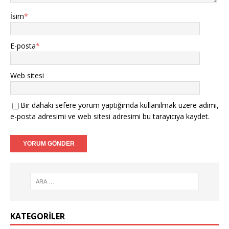
İsim
*
E-posta
*
Web sitesi
Bir dahaki sefere yorum yaptığımda kullanılmak üzere adımı,
e-posta adresimi ve web sitesi adresimi bu tarayıcıya kaydet.
KATEGORILER