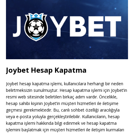
Joybet Hesap Kapatma
Joybet hesap kapatma işlemi, kullanıcılara herhangi bir neden
belirtmeksizin sunulmuştur. Hesap kapatma işlemi için Joybet’in
resmi web sitesinde belirtilen birkaç adım vardır. Öncelikle,
hesap sahibi kişinin Joybet’in müşteri hizmetleri ile iletişime
geçmesi gerekmektedir. Bu, canlı sohbet özelliği aracılığıyla
veya e-posta yoluyla gerçekleştirilebilir. Kullanıcıların, hesap
kapatma işlemi hakkında bilgi edinmek ve hesap kapatma
işlemini başlatmak için müşteri hizmetleri ile iletişim kurmaları