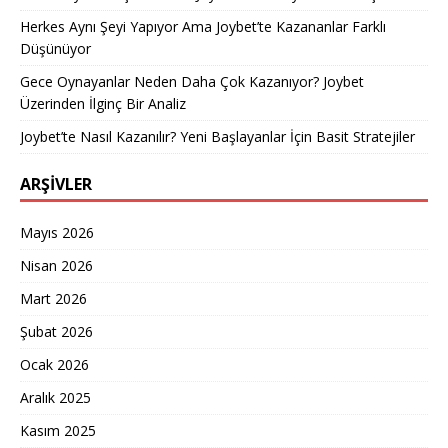
Herkes Aynı Şeyi Yapıyor Ama Joybet’te Kazananlar Farklı
Düşünüyor
Gece Oynayanlar Neden Daha Çok Kazanıyor? Joybet
Üzerinden İlginç Bir Analiz
Joybet’te Nasıl Kazanılır? Yeni Başlayanlar İçin Basit Stratejiler
ARŞIVLER
Mayıs 2026
Nisan 2026
Mart 2026
Şubat 2026
Ocak 2026
Aralık 2025
Kasım 2025