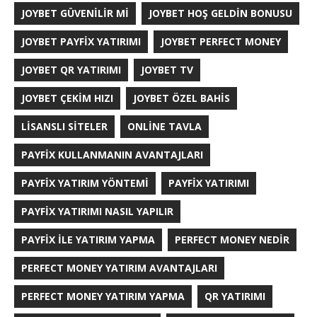
JOYBET GÜVENILIR MI
JOYBET HOŞ GELDIN BONUSU
JOYBET PAYFIX YATIRIMI
JOYBET PERFECT MONEY
JOYBET QR YATIRIMI
JOYBET TV
JOYBET ÇEKIM HIZI
JOYBET ÖZEL BAHIS
LISANSLI SITELER
ONLINE TAVLA
PAYFIX KULLANMANIN AVANTAJLARI
PAYFIX YATIRIM YÖNTEMI
PAYFIX YATIRIMI
PAYFIX YATIRIMI NASIL YAPILIR
PAYFIX İLE YATIRIM YAPMA
PERFECT MONEY NEDIR
PERFECT MONEY YATIRIM AVANTAJLARI
PERFECT MONEY YATIRIM YAPMA
QR YATIRIMI