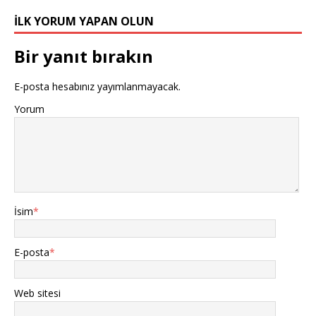
İLK YORUM YAPAN OLUN
Bir yanıt bırakın
E-posta hesabınız yayımlanmayacak.
Yorum
İsim
*
E-posta
*
Web sitesi