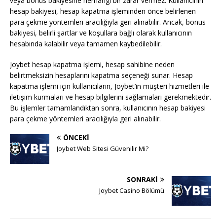
veya bonus bakiyesine herhangi bir zarar vermez. Kullanıcının
hesap bakiyesi, hesap kapatma işleminden önce belirlenen
para çekme yöntemleri aracılığıyla geri alınabilir. Ancak, bonus
bakiyesi, belirli şartlar ve koşullara bağlı olarak kullanıcının
hesabında kalabilir veya tamamen kaybedilebilir.
Joybet hesap kapatma işlemi, hesap sahibine neden
belirtmeksizin hesaplarını kapatma seçeneği sunar. Hesap
kapatma işlemi için kullanıcıların, Joybet’in müşteri hizmetleri ile
iletişim kurmaları ve hesap bilgilerini sağlamaları gerekmektedir.
Bu işlemler tamamlandıktan sonra, kullanıcının hesap bakiyesi
para çekme yöntemleri aracılığıyla geri alınabilir.
ÖNCEKI
Joybet Web Sitesi Güvenilir Mi?
SONRAKI
Joybet Casino Bölümü