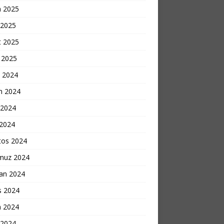
n 2025
 2025
t 2025
 2025
k 2024
m 2024
 2024
 2024
tos 2024
uz 2024
ran 2024
s 2024
n 2024
 2024