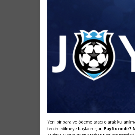
Yerli bir para ve ödeme aracı olarak kullanıl
tercih edilmeye başlanmıştır.
Payfix nedir? 