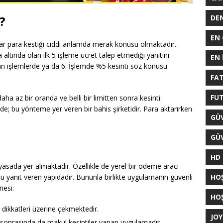
DE
?
EN 
adar para kestiği ciddi anlamda merak konusu olmaktadır.
 altında olan ilk 5 işleme ücret talep etmediği yanıtını
EN 
lan işlemlerde ya da 6. İşlemde %5 kesinti söz konusu
FA
FUT
aha az bir oranda ve belli bir limitten sonra kesinti
 de; bu yönteme yer veren bir bahis şirketidir. Para aktarırken
GÜV
GÜV
HD 
asada yer almaktadır. Özellikle de yerel bir ödeme aracı
HO
 yanıt veren yapıdadır. Bununla birlikte uygulamanın güvenli
nesi:
HO
 dikkatleri üzerine çekmektedir.
JO
, sonrasında da makul kesintiler yapan uygulamadır.