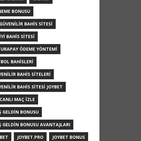
NEME BONUSU
GÜVENILIR BAHIS SITESI
İYI BAHIS SITESI
TURAPAY ÖDEME YÖNTEMI
BOL BAHISLERI
ENILIR BAHIS SITELERI
ENILIR BAHIS SITESI JOYBET
CANLI MAÇ İZLE
Ş GELDIN BONUSU
Ş GELDIN BONUSU AVANTAJLARI
YBET
JOYBET.PRO
JOYBET BONUS