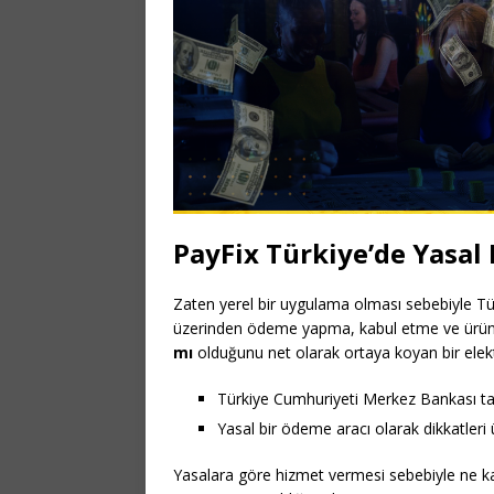
PayFix Türkiye’de Yasal
Zaten yerel bir uygulama olması sebebiyle Türk
üzerinden ödeme yapma, kabul etme ve ürün 
mı
olduğunu net olarak ortaya koyan bir elek
Türkiye Cumhuriyeti Merkez Bankası ta
Yasal bir ödeme aracı olarak dikkatleri
Yasalara göre hizmet vermesi sebebiyle ne ka