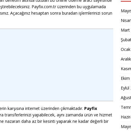
an denetim altında tutulan bu online ödeme aracı sayesinde
kleştirebileceksiniz. Payfix.com.tr üzerinden bu uygulamada
Mayı
ınız. Açacağınız hesaptan sonra buradan işlemlerinizi sorun
Nisa
Mart
Şuba
Ocak
Aralı
Kası
Ekim
Eylül
Ağus
Temm
rin karşısına internet üzerinden çıkmaktadır.
Payfix
ra transferlerinizi yapabilecek, aynı zamanda ürün ve hizmet
Hazi
ine nazaran daha az bir kesinti yaparak ne kadar değerli bir
Mayı