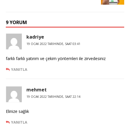
9 YORUM
kadriye
19 OCAK 2022 TARIHINDE, SAAT 03:41
farklı farklı yatırım ve çekim yöntemleri ile zirvedesiniz
YANITLA
mehmet
19 OCAK 2022 TARIHINDE, SAAT 22:14
Elinize sağlık
YANITLA