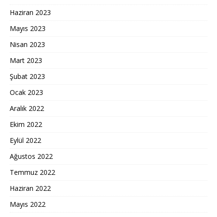
Haziran 2023
Mayıs 2023
Nisan 2023
Mart 2023
Şubat 2023
Ocak 2023
Aralık 2022
Ekim 2022
Eylül 2022
Ağustos 2022
Temmuz 2022
Haziran 2022
Mayıs 2022