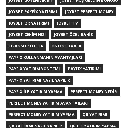
JOYBET GÜVENILIR MI
JOYBET HOŞ GELDIN BONUSU
JOYBET PAYFIX YATIRIMI
JOYBET PERFECT MONEY
JOYBET QR YATIRIMI
JOYBET TV
JOYBET ÇEKIM HIZI
JOYBET ÖZEL BAHIS
LISANSLI SITELER
ONLINE TAVLA
PAYFIX KULLANMANIN AVANTAJLARI
PAYFIX YATIRIM YÖNTEMI
PAYFIX YATIRIMI
PAYFIX YATIRIMI NASIL YAPILIR
PAYFIX İLE YATIRIM YAPMA
PERFECT MONEY NEDIR
PERFECT MONEY YATIRIM AVANTAJLARI
PERFECT MONEY YATIRIM YAPMA
QR YATIRIMI
QR YATIRIMI NASIL YAPILIR
QR İLE YATIRIM YAPMA