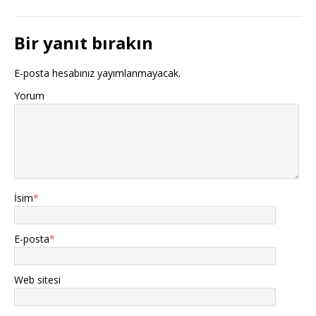
Bir yanıt bırakın
E-posta hesabınız yayımlanmayacak.
Yorum
İsim
*
E-posta
*
Web sitesi