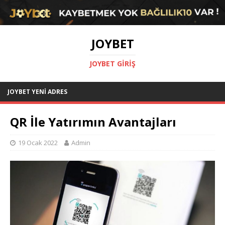
JOYBET
JOYBET GIRIŞ
JOYBET YENI ADRES
QR İle Yatırımın Avantajları
19 Ocak 2022
Admin