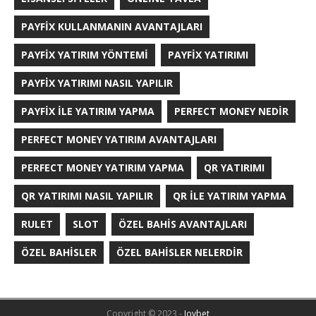
PAYFIX KULLANMANIN AVANTAJLARI
PAYFIX YATIRIM YÖNTEMI
PAYFIX YATIRIMI
PAYFIX YATIRIMI NASIL YAPILIR
PAYFIX İLE YATIRIM YAPMA
PERFECT MONEY NEDIR
PERFECT MONEY YATIRIM AVANTAJLARI
PERFECT MONEY YATIRIM YAPMA
QR YATIRIMI
QR YATIRIMI NASIL YAPILIR
QR İLE YATIRIM YAPMA
RULET
SLOT
ÖZEL BAHIS AVANTAJLARI
ÖZEL BAHISLER
ÖZEL BAHISLER NELERDIR
Copyright © 2023 -
Joybet