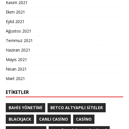
Kasım 2021
Ekim 2021
Eylül 2021
Ağustos 2021
Temmuz 2021
Haziran 2021
Mayıs 2021
Nisan 2021
Mart 2021
ETIKETLER
BAHIS YÖNETIMI
BETCO ALTYAPILI SITELER
BLACKJACK
CANLI CASINO
CASINO