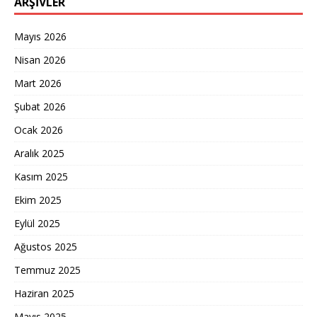
ARŞIVLER
Mayıs 2026
Nisan 2026
Mart 2026
Şubat 2026
Ocak 2026
Aralık 2025
Kasım 2025
Ekim 2025
Eylül 2025
Ağustos 2025
Temmuz 2025
Haziran 2025
Mayıs 2025