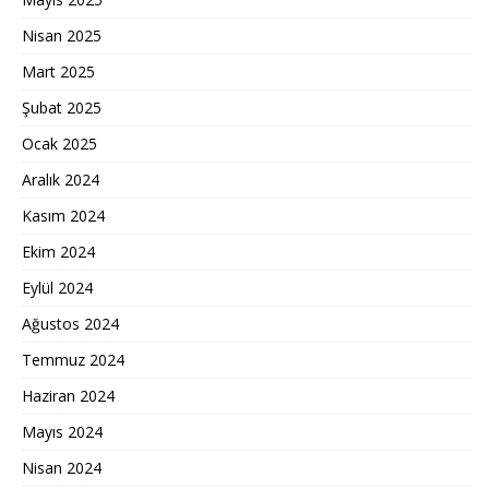
Nisan 2025
Mart 2025
Şubat 2025
Ocak 2025
Aralık 2024
Kasım 2024
Ekim 2024
Eylül 2024
Ağustos 2024
Temmuz 2024
Haziran 2024
Mayıs 2024
Nisan 2024