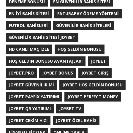
DENEME BONUSU
EN GÜVENILIR BAHIS SITESI
EN İYI BAHIS SITESI
FATURAPAY ÖDEME YÖNTEMI
FUTBOL BAHISLERI
GÜVENILIR BAHIS SITELERI
GÜVENILIR BAHIS SITESI JOYBET
HD CANLI MAÇ İZLE
HOŞ GELDIN BONUSU
HOŞ GELDIN BONUSU AVANTAJLARI
JOYBET
JOYBET.PRO
JOYBET BONUS
JOYBET GIRIŞ
JOYBET GÜVENILIR MI
JOYBET HOŞ GELDIN BONUSU
JOYBET PAYFIX YATIRIMI
JOYBET PERFECT MONEY
JOYBET QR YATIRIMI
JOYBET TV
JOYBET ÇEKIM HIZI
JOYBET ÖZEL BAHIS
LISANSLI SITELER
ONLINE TAVLA