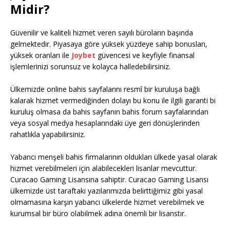
Midir?
Güvenilir ve kaliteli hizmet veren sayılı büroların başında
gelmektedir. Piyasaya göre yüksek yüzdeye sahip bonusları,
yüksek oranları ile
Joybet
güvencesi ve keyfiyle finansal
işlemlerinizi sorunsuz ve kolayca halledebilirsiniz.
Ülkemizde online bahis sayfalarını resmî bir kuruluşa bağlı
kalarak hizmet vermediğinden dolayı bu konu ile ilgili garanti bi
kuruluş olmasa da bahis sayfanın bahis forum sayfalarından
veya sosyal medya hesaplarındaki üye geri dönüşlerinden
rahatlıkla yapabilirsiniz.
Yabancı menşeli bahis firmalarının oldukları ülkede yasal olarak
hizmet verebilmeleri için alabilecekleri lisanlar mevcuttur.
Curacao Gaming Lisansına sahiptir. Curacao Gaming Lisansı
ülkemizde üst taraftaki yazılarımızda belirttiğimiz gibi yasal
olmamasına karşın yabancı ülkelerde hizmet verebilmek ve
kurumsal bir büro olabilmek adına önemli bir lisanstır.