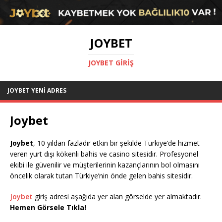
JOYBET
JOYBET GIRIŞ
JOYBET YENI ADRES
Joybet
Joybet
, 10 yıldan fazladır etkin bir şekilde Türkiye’de hizmet
veren yurt dışı kökenli bahis ve casino sitesidir. Profesyonel
ekibi ile güvenilir ve müşterilerinin kazançlarının bol olmasını
öncelik olarak tutan Türkiye’nin önde gelen bahis sitesidir.
Joybet
giriş adresi aşağıda yer alan görselde yer almaktadır.
Hemen Görsele Tıkla!