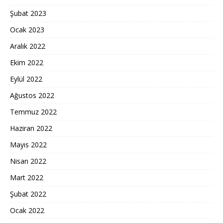
Şubat 2023
Ocak 2023
Aralık 2022
Ekim 2022
Eylül 2022
Ağustos 2022
Temmuz 2022
Haziran 2022
Mayıs 2022
Nisan 2022
Mart 2022
Şubat 2022
Ocak 2022