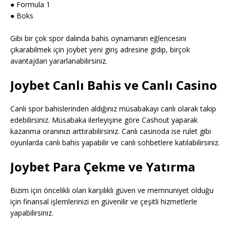
● Formula 1
● Boks
Gibi bir çok spor dalında bahis oynamanın eğlencesini
çıkarabilmek için joybet yeni giriş adresine gidip, birçok
avantajdan yararlanabilirsiniz.
Joybet Canlı Bahis ve Canlı Casino
Canlı spor bahislerinden aldığınız müsabakayı canlı olarak takip
edebilirsiniz. Müsabaka ilerleyişine göre Cashout yaparak
kazanma oranınızı arttırabilirsiniz. Canlı casinoda ise rulet gibi
oyunlarda canlı bahis yapabilir ve canlı sohbetlere katılabilirsiniz.
Joybet Para Çekme ve Yatırma
Bizim için öncelikli olan karşılıklı güven ve memnuniyet olduğu
için finansal işlemlerinizi en güvenilir ve çeşitli hizmetlerle
yapabilirsiniz.