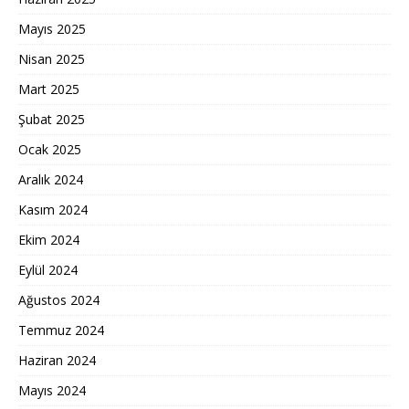
Mayıs 2025
Nisan 2025
Mart 2025
Şubat 2025
Ocak 2025
Aralık 2024
Kasım 2024
Ekim 2024
Eylül 2024
Ağustos 2024
Temmuz 2024
Haziran 2024
Mayıs 2024