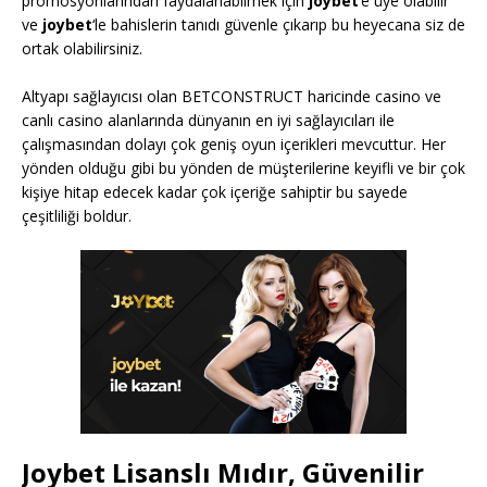
promosyonlarından faydalanabilmek için
joybet
’e üye olabilir
ve
joybet
‘le bahislerin tanıdı güvenle çıkarıp bu heyecana siz de
ortak olabilirsiniz.
Altyapı sağlayıcısı olan BETCONSTRUCT haricinde casino ve
canlı casino alanlarında dünyanın en iyi sağlayıcıları ile
çalışmasından dolayı çok geniş oyun içerikleri mevcuttur. Her
yönden olduğu gibi bu yönden de müşterilerine keyifli ve bir çok
kişiye hitap edecek kadar çok içeriğe sahiptir bu sayede
çeşitliliği boldur.
Joybet Lisanslı Mıdır, Güvenilir