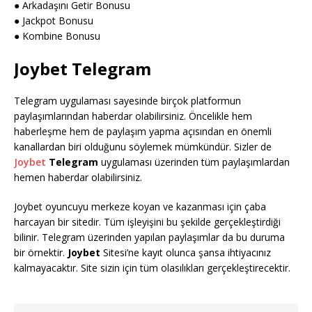
● Arkadaşını Getir Bonusu
● Jackpot Bonusu
● Kombine Bonusu
Joybet Telegram
Telegram uygulaması sayesinde birçok platformun
paylaşımlarından haberdar olabilirsiniz. Öncelikle hem
haberleşme hem de paylaşım yapma açısından en önemli
kanallardan biri olduğunu söylemek mümkündür. Sizler de
Joybet
Telegram
uygulaması üzerinden tüm paylaşımlardan
hemen haberdar olabilirsiniz.
Joybet oyuncuyu merkeze koyan ve kazanması için çaba
harcayan bir sitedir. Tüm işleyişini bu şekilde gerçekleştirdiği
bilinir. Telegram üzerinden yapılan paylaşımlar da bu duruma
bir örnektir.
Joybet
Sitesi’ne kayıt olunca şansa ihtiyacınız
kalmayacaktır. Site sizin için tüm olasılıkları gerçekleştirecektir.