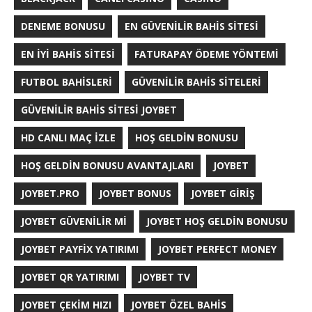
DENEME BONUSU
EN GÜVENILIR BAHIS SITESI
EN İYI BAHIS SITESI
FATURAPAY ÖDEME YÖNTEMI
FUTBOL BAHISLERI
GÜVENILIR BAHIS SITELERI
GÜVENILIR BAHIS SITESI JOYBET
HD CANLI MAÇ İZLE
HOŞ GELDIN BONUSU
HOŞ GELDIN BONUSU AVANTAJLARI
JOYBET
JOYBET.PRO
JOYBET BONUS
JOYBET GIRIŞ
JOYBET GÜVENILIR MI
JOYBET HOŞ GELDIN BONUSU
JOYBET PAYFIX YATIRIMI
JOYBET PERFECT MONEY
JOYBET QR YATIRIMI
JOYBET TV
JOYBET ÇEKIM HIZI
JOYBET ÖZEL BAHIS