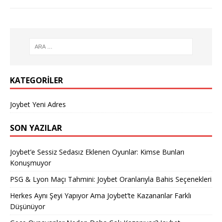
KATEGORILER
Joybet Yeni Adres
SON YAZILAR
Joybet’e Sessiz Sedasız Eklenen Oyunlar: Kimse Bunları
Konuşmuyor
PSG & Lyon Maçı Tahmini: Joybet Oranlarıyla Bahis Seçenekleri
Herkes Aynı Şeyi Yapıyor Ama Joybet’te Kazananlar Farklı
Düşünüyor