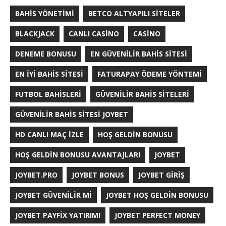
BAHIS YÖNETIMI
BETCO ALTYAPILI SITELER
BLACKJACK
CANLI CASINO
CASINO
DENEME BONUSU
EN GÜVENILIR BAHIS SITESI
EN İYI BAHIS SITESI
FATURAPAY ÖDEME YÖNTEMI
FUTBOL BAHISLERI
GÜVENILIR BAHIS SITELERI
GÜVENILIR BAHIS SITESI JOYBET
HD CANLI MAÇ İZLE
HOŞ GELDIN BONUSU
HOŞ GELDIN BONUSU AVANTAJLARI
JOYBET
JOYBET.PRO
JOYBET BONUS
JOYBET GIRIŞ
JOYBET GÜVENILIR MI
JOYBET HOŞ GELDIN BONUSU
JOYBET PAYFIX YATIRIMI
JOYBET PERFECT MONEY