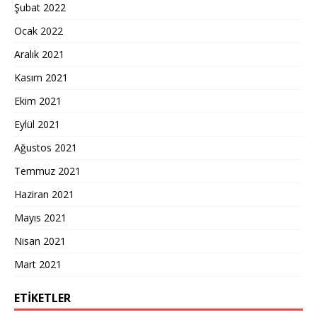
Şubat 2022
Ocak 2022
Aralık 2021
Kasım 2021
Ekim 2021
Eylül 2021
Ağustos 2021
Temmuz 2021
Haziran 2021
Mayıs 2021
Nisan 2021
Mart 2021
ETIKETLER