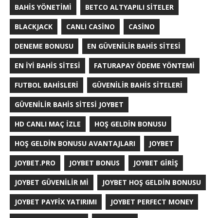
BAHIS YÖNETIMI
BETCO ALTYAPILI SITELER
BLACKJACK
CANLI CASINO
CASINO
DENEME BONUSU
EN GÜVENILIR BAHIS SITESI
EN İYI BAHIS SITESI
FATURAPAY ÖDEME YÖNTEMI
FUTBOL BAHISLERI
GÜVENILIR BAHIS SITELERI
GÜVENILIR BAHIS SITESI JOYBET
HD CANLI MAÇ İZLE
HOŞ GELDIN BONUSU
HOŞ GELDIN BONUSU AVANTAJLARI
JOYBET
JOYBET.PRO
JOYBET BONUS
JOYBET GIRIŞ
JOYBET GÜVENILIR MI
JOYBET HOŞ GELDIN BONUSU
JOYBET PAYFIX YATIRIMI
JOYBET PERFECT MONEY