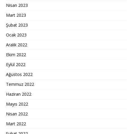
Nisan 2023
Mart 2023
Şubat 2023
Ocak 2023
Aralık 2022
Ekim 2022
Eylül 2022
Ağustos 2022
Temmuz 2022
Haziran 2022
Mayıs 2022
Nisan 2022
Mart 2022
Şubat 2022