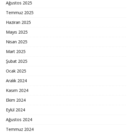
Ağustos 2025
Temmuz 2025
Haziran 2025
Mayıs 2025
Nisan 2025
Mart 2025
Şubat 2025
Ocak 2025
Aralık 2024
Kasım 2024
Ekim 2024
Eylül 2024
Ağustos 2024
Temmuz 2024