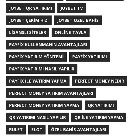
JOYBET QR YATIRIMI
JOYBET TV
JOYBET ÇEKIM HIZI
JOYBET ÖZEL BAHIS
LISANSLI SITELER
ONLINE TAVLA
PAYFIX KULLANMANIN AVANTAJLARI
PAYFIX YATIRIM YÖNTEMI
PAYFIX YATIRIMI
PAYFIX YATIRIMI NASIL YAPILIR
PAYFIX İLE YATIRIM YAPMA
PERFECT MONEY NEDIR
PERFECT MONEY YATIRIM AVANTAJLARI
PERFECT MONEY YATIRIM YAPMA
QR YATIRIMI
QR YATIRIMI NASIL YAPILIR
QR İLE YATIRIM YAPMA
RULET
SLOT
ÖZEL BAHIS AVANTAJLARI