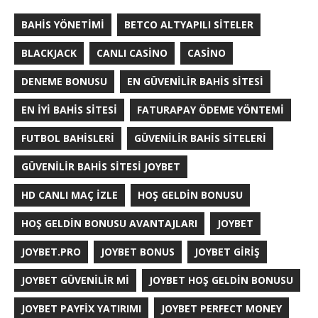
BAHIS YÖNETIMI
BETCO ALTYAPILI SITELER
BLACKJACK
CANLI CASINO
CASINO
DENEME BONUSU
EN GÜVENILIR BAHIS SITESI
EN İYI BAHIS SITESI
FATURAPAY ÖDEME YÖNTEMI
FUTBOL BAHISLERI
GÜVENILIR BAHIS SITELERI
GÜVENILIR BAHIS SITESI JOYBET
HD CANLI MAÇ İZLE
HOŞ GELDIN BONUSU
HOŞ GELDIN BONUSU AVANTAJLARI
JOYBET
JOYBET.PRO
JOYBET BONUS
JOYBET GIRIŞ
JOYBET GÜVENILIR MI
JOYBET HOŞ GELDIN BONUSU
JOYBET PAYFIX YATIRIMI
JOYBET PERFECT MONEY