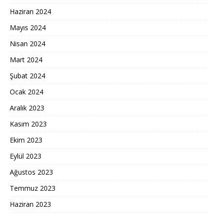
Haziran 2024
Mayıs 2024
Nisan 2024
Mart 2024
Şubat 2024
Ocak 2024
Aralık 2023
Kasım 2023
Ekim 2023
Eylül 2023
Ağustos 2023
Temmuz 2023
Haziran 2023