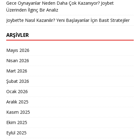
Gece Oynayanlar Neden Daha Çok Kazanıyor? Joybet
Üzerinden İlginç Bir Analiz
Joybet’te Nasıl Kazanılır? Yeni Başlayanlar İçin Basit Stratejiler
ARŞIVLER
Mayıs 2026
Nisan 2026
Mart 2026
Şubat 2026
Ocak 2026
Aralık 2025
Kasım 2025
Ekim 2025
Eylül 2025