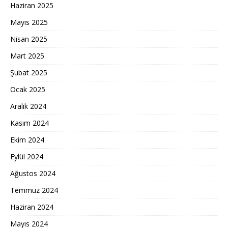
Haziran 2025
Mayıs 2025
Nisan 2025
Mart 2025
Şubat 2025
Ocak 2025
Aralık 2024
Kasım 2024
Ekim 2024
Eylül 2024
Ağustos 2024
Temmuz 2024
Haziran 2024
Mayıs 2024