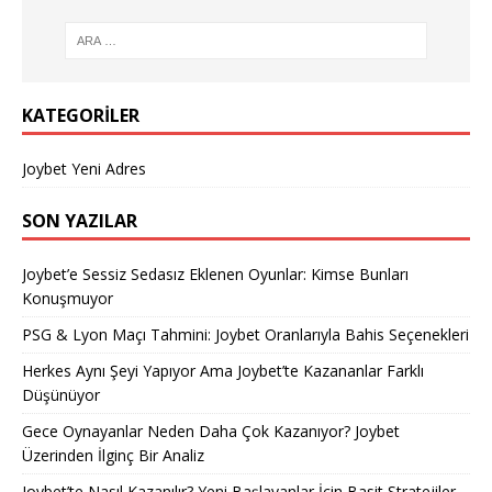
KATEGORILER
Joybet Yeni Adres
SON YAZILAR
Joybet’e Sessiz Sedasız Eklenen Oyunlar: Kimse Bunları
Konuşmuyor
PSG & Lyon Maçı Tahmini: Joybet Oranlarıyla Bahis Seçenekleri
Herkes Aynı Şeyi Yapıyor Ama Joybet’te Kazananlar Farklı
Düşünüyor
Gece Oynayanlar Neden Daha Çok Kazanıyor? Joybet
Üzerinden İlginç Bir Analiz
Joybet’te Nasıl Kazanılır? Yeni Başlayanlar İçin Basit Stratejiler