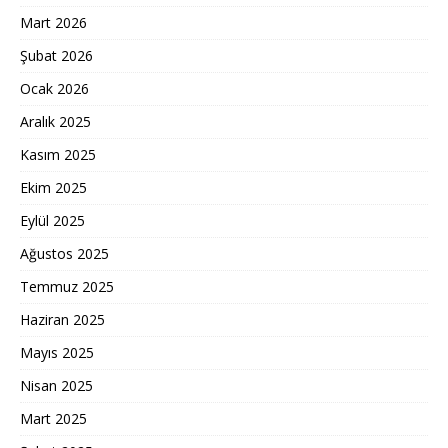
Mart 2026
Şubat 2026
Ocak 2026
Aralık 2025
Kasım 2025
Ekim 2025
Eylül 2025
Ağustos 2025
Temmuz 2025
Haziran 2025
Mayıs 2025
Nisan 2025
Mart 2025