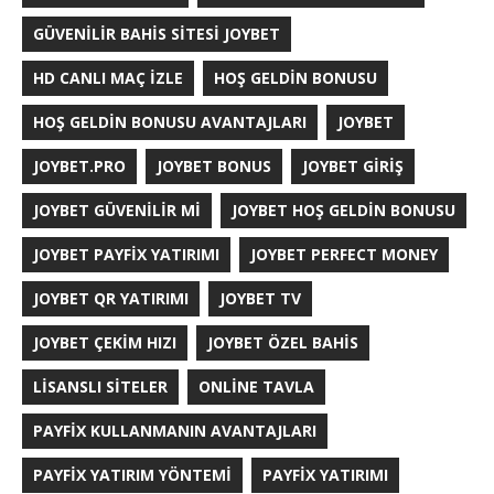
GÜVENILIR BAHIS SITESI JOYBET
HD CANLI MAÇ İZLE
HOŞ GELDIN BONUSU
HOŞ GELDIN BONUSU AVANTAJLARI
JOYBET
JOYBET.PRO
JOYBET BONUS
JOYBET GIRIŞ
JOYBET GÜVENILIR MI
JOYBET HOŞ GELDIN BONUSU
JOYBET PAYFIX YATIRIMI
JOYBET PERFECT MONEY
JOYBET QR YATIRIMI
JOYBET TV
JOYBET ÇEKIM HIZI
JOYBET ÖZEL BAHIS
LISANSLI SITELER
ONLINE TAVLA
PAYFIX KULLANMANIN AVANTAJLARI
PAYFIX YATIRIM YÖNTEMI
PAYFIX YATIRIMI