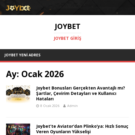
JOYBET
JOYBET GIRIŞ
JOYBET YENI ADRES
Ay:
Ocak 2026
Joybet Bonusları Gerçekten Avantajlı mı?
Şartlar, Çevirim Detayları ve Kullanıcı
Hataları
8 Ocak 2026
Admin
Joybet’te Aviator’dan Plinko’ya: Hızlı Sonuç
Veren Oyunların Yükselişi