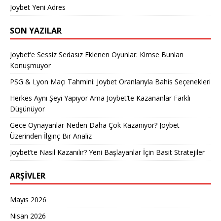
Joybet Yeni Adres
SON YAZILAR
Joybet’e Sessiz Sedasız Eklenen Oyunlar: Kimse Bunları
Konuşmuyor
PSG & Lyon Maçı Tahmini: Joybet Oranlarıyla Bahis Seçenekleri
Herkes Aynı Şeyi Yapıyor Ama Joybet’te Kazananlar Farklı
Düşünüyor
Gece Oynayanlar Neden Daha Çok Kazanıyor? Joybet
Üzerinden İlginç Bir Analiz
Joybet’te Nasıl Kazanılır? Yeni Başlayanlar İçin Basit Stratejiler
ARŞIVLER
Mayıs 2026
Nisan 2026