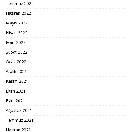
Temmuz 2022
Haziran 2022
Mayıs 2022
Nisan 2022
Mart 2022
Şubat 2022
Ocak 2022
Aralık 2021
Kasım 2021
Ekim 2021
Eylül 2021
Ağustos 2021
Temmuz 2021
Haziran 2021