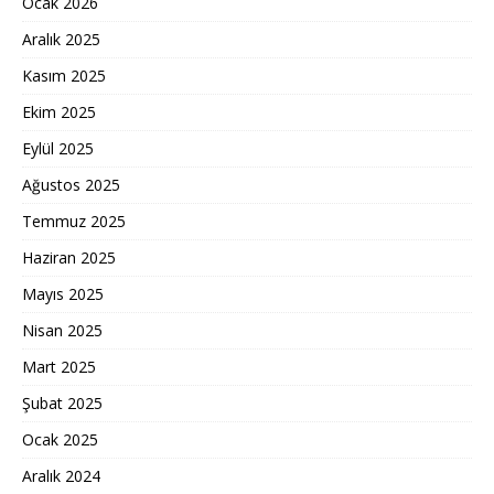
Ocak 2026
Aralık 2025
Kasım 2025
Ekim 2025
Eylül 2025
Ağustos 2025
Temmuz 2025
Haziran 2025
Mayıs 2025
Nisan 2025
Mart 2025
Şubat 2025
Ocak 2025
Aralık 2024