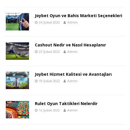
Joybet Oyun ve Bahis Marketi Seçenekleri
26 Şubat 2022
Admin
Cashout Nedir ve Nasıl Hesaplanır
23 Şubat 2022
Admin
Joybet Hizmet Kalitesi ve Avantajları
19 Şubat 2022
Admin
Rulet Oyun Taktikleri Nelerdir
12 Şubat 2022
Admin