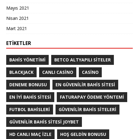
Mayıs 2021
Nisan 2021
Mart 2021
ETIKETLER
BAHIS YÖNETIMI
BETCO ALTYAPILI SITELER
BLACKJACK
CANLI CASINO
CASINO
DENEME BONUSU
EN GÜVENILIR BAHIS SITESI
EN İYI BAHIS SITESI
FATURAPAY ÖDEME YÖNTEMI
FUTBOL BAHISLERI
GÜVENILIR BAHIS SITELERI
GÜVENILIR BAHIS SITESI JOYBET
HD CANLI MAÇ İZLE
HOŞ GELDIN BONUSU