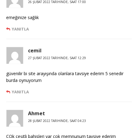
26 ŞUBAT 2022 TARIHINDE, SAAT 17:00
emeğinize sağlık
YANITLA
cemil
27 ŞUBAT 2022 TARIHINDE, SAAT 12:29
güvenilir bi site arayışında olanlara tavsiye ederim 5 senedir
burda oynuyorum
YANITLA
Ahmet
28 ŞUBAT 2022 TARIHINDE, SAAT 04:23
ÇOk çeşitli bahisleri var çok memnunum tavsiye ederim