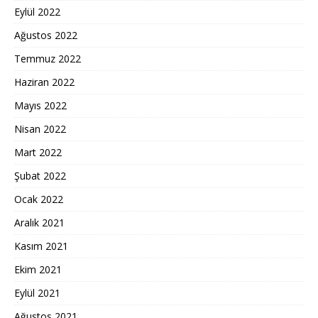
Eylül 2022
Ağustos 2022
Temmuz 2022
Haziran 2022
Mayıs 2022
Nisan 2022
Mart 2022
Şubat 2022
Ocak 2022
Aralık 2021
Kasım 2021
Ekim 2021
Eylül 2021
Ağustos 2021