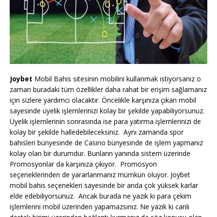
Joybet
Mobil Bahis sitesinin mobilini kullanmak istiyorsanız o
zaman buradaki tüm özellikler daha rahat bir erişim sağlamanız
için sizlere yardımcı olacaktır. Öncelikle karşınıza çıkan mobil
sayesinde üyelik işlemlerinizi kolay bir şekilde yapabiliyorsunuz.
Üyelik işlemlerinin sonrasında ise para yatırma işlemlerinizi de
kolay bir şekilde halledebileceksiniz. Aynı zamanda spor
bahisleri bünyesinde de Casino bünyesinde de işlem yapmanız
kolay olan bir durumdur. Bunların yanında sistem üzerinde
Promosyonlar da karşınıza çıkıyor. Promosyon
seçeneklerinden de yararlanmanız mümkün oluyor. Joybet
mobil bahis seçenekleri sayesinde bir anda çok yüksek karlar
elde edebiliyorsunuz. Ancak burada ne yazık ki para çekim
işlemlerini mobil üzerinden yapamazsınız. Ne yazık ki canlı