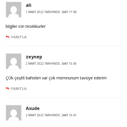
ali
1 MART 2022 TARIHINDE, SAAT 17:58
bilgiler icin tesekkurler
YANITLA
zeynep
2 MART 2022 TARIHINDE, SAAT 15:36
ÇOk çeşitli bahisleri var çok memnunum tavsiye ederim
YANITLA
Asude
2 MART 2022 TARIHINDE, SAAT 15:41