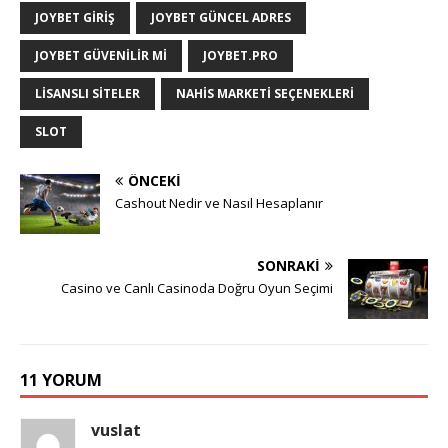
JOYBET GIRIŞ
JOYBET GÜNCEL ADRES
JOYBET GÜVENILIR MI
JOYBET.PRO
LISANSLI SITELER
NAHIS MARKETI SEÇENEKLERI
SLOT
ÖNCEKI
Cashout Nedir ve Nasıl Hesaplanır
SONRAKI
Casino ve Canlı Casinoda Doğru Oyun Seçimi
11 YORUM
vuslat