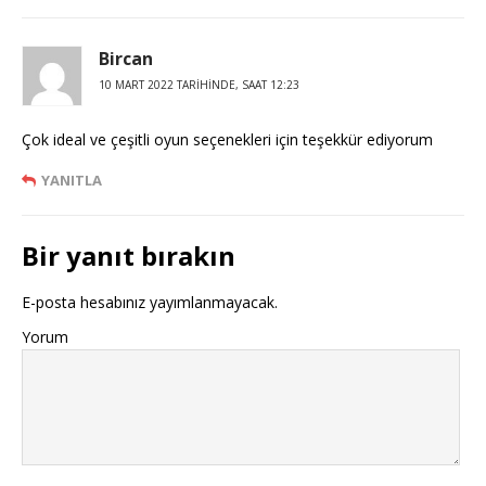
Bircan
10 MART 2022 TARIHINDE, SAAT 12:23
Çok ideal ve çeşitli oyun seçenekleri için teşekkür ediyorum
YANITLA
Bir yanıt bırakın
E-posta hesabınız yayımlanmayacak.
Yorum