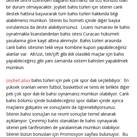
destek birimi üzerinden bağlantı kurmanız da söz konusu olan
bir durum olmayacaktır. Joybet bahis türleri için sitenin canlı
destek hattına başvurarak tüm bahis türleri hakkında bilgi
alabilmeniz mümkün. Sitenin bu hizmeti içinde diğer başka
sorularınıza da deste alabiliyorsunuz. Lisans numarası ile bahis
oynatmakla lisanslandırılan bahis sitesi Curacao hükümeti
yasalarına göre kayıt altına alınmıştır. Bahis türleri arasında
canlı bahis sitesinin tekli veya Kombine kupon yapabileceğiniz
alanlar var. Alt/üst, tek/çift gibi ikili olasılıklı maçlar için bahis
yapabileceğiniz gibi yanı zamanda sistem bahisleri yapabilmek
mümkün.
Joybet.plus
bahis türleri için pek çok spor dalı seçilebiliyor. En
yüksek oranları veren futbol, basketbol ve tenis ile birlikte diğer
pek çok spor dalı ile bahsi oynamanız mümkün olabiliyor. Canlı
bahis bölümü içinde bulabileceğiniz spor dalları içinde ayrıca
maçlarını gidişatını ve sonuçlarını da öğrenebiliyorsunuz.
Sitenin bahsi sonuçları ise resmi sonuçlar temel alınarak
açıklanıyor. Çevrimiçi bahis olanakları ile bahis oynayarak
sitenin pek tarifesinden de yaralanmak mümkün olabiliyor.
Sitenin bütün bonusları için Promosyon sayfası bulunuyor. Bu