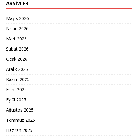
ARŞIVLER
Mayıs 2026
Nisan 2026
Mart 2026
Şubat 2026
Ocak 2026
Aralık 2025
Kasım 2025
Ekim 2025
Eylül 2025
Ağustos 2025
Temmuz 2025
Haziran 2025