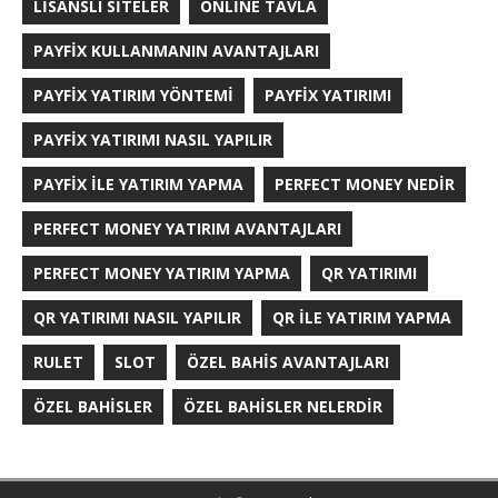
LISANSLI SITELER
ONLINE TAVLA
PAYFIX KULLANMANIN AVANTAJLARI
PAYFIX YATIRIM YÖNTEMI
PAYFIX YATIRIMI
PAYFIX YATIRIMI NASIL YAPILIR
PAYFIX İLE YATIRIM YAPMA
PERFECT MONEY NEDIR
PERFECT MONEY YATIRIM AVANTAJLARI
PERFECT MONEY YATIRIM YAPMA
QR YATIRIMI
QR YATIRIMI NASIL YAPILIR
QR İLE YATIRIM YAPMA
RULET
SLOT
ÖZEL BAHIS AVANTAJLARI
ÖZEL BAHISLER
ÖZEL BAHISLER NELERDIR