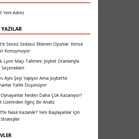
t Yeni Adres
 YAZILAR
t’e Sessiz Sedasız Eklenen Oyunlar: Kimse
arı Konuşmuyor
 Lyon Maçı Tahmini: Joybet Oranlarıyla
 Seçenekleri
s Aynı Şeyi Yapıyor Ama Joybet’te
anlar Farklı Düşünüyor
 Oynayanlar Neden Daha Çok Kazanıyor?
t Üzerinden İlginç Bir Analiz
t’te Nasıl Kazanılır? Yeni Başlayanlar İçin
Stratejiler
IVLER