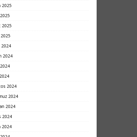
n 2025
 2025
t 2025
 2025
k 2024
m 2024
 2024
 2024
tos 2024
uz 2024
ran 2024
s 2024
n 2024
 2024