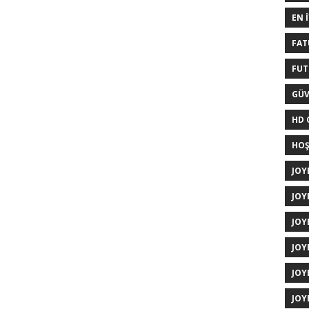
EN İ
FAT
FUT
GÜV
HD 
HOŞ
JOY
JOY
JOY
JOY
JOY
JOY