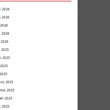
s 2026
n 2026
 2026
t 2026
 2026
k 2025
m 2025
 2025
 2025
tos 2025
uz 2025
ran 2025
s 2025