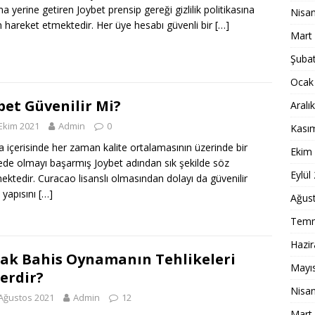
ma yerine getiren Joybet prensip gereği gizlilik politikasına
Nisa
 hareket etmektedir. Her üye hesabı güvenli bir
[…]
Mart
Şuba
Ocak
bet Güvenilir Mi?
Aralı
Ekim 2021
Admin
0
Kası
a içerisinde her zaman kalite ortalamasının üzerinde bir
Ekim
ede olmayı başarmış Joybet adından sık şekilde söz
Eylül
mektedir. Curacao lisanslı olmasından dolayı da güvenilir
k yapısını
[…]
Ağus
Temm
Hazi
ak Bahis Oynamanın Tehlikeleri
Mayı
erdir?
Nisa
Ağustos 2021
Admin
12
Mart