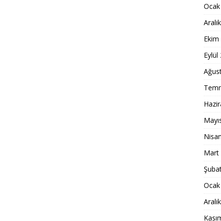
Ocak
Aralı
Ekim
Eylül
Ağus
Temm
Hazi
Mayı
Nisa
Mart
Şuba
Ocak
Aralı
Kası