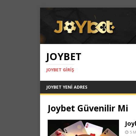
JOYBET
JOYBET GIRIŞ
JOYBET YENI ADRES
Joybet Güvenilir Mi
Joy
5 M