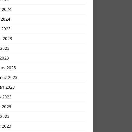
t 2024
 2024
k 2023
m 2023
 2023
 2023
tos 2023
uz 2023
ran 2023
s 2023
n 2023
 2023
t 2023