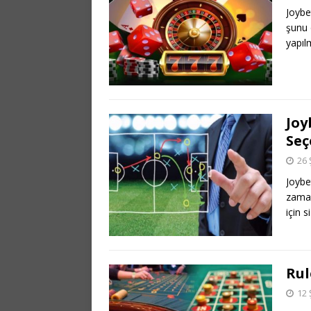
Joybe
şunu 
yapıl
Joy
Seç
26 
Joybe
zaman
için 
Rul
12 