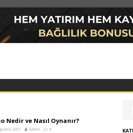
o Nedir ve Nasıl Oynanır?
ğustos 2021
Admin
9
KAT