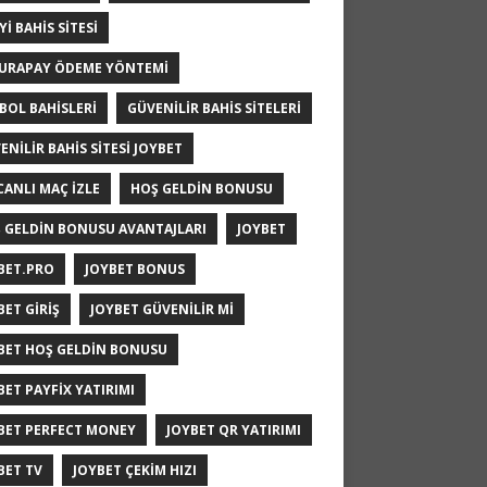
YI BAHIS SITESI
URAPAY ÖDEME YÖNTEMI
BOL BAHISLERI
GÜVENILIR BAHIS SITELERI
ENILIR BAHIS SITESI JOYBET
CANLI MAÇ İZLE
HOŞ GELDIN BONUSU
 GELDIN BONUSU AVANTAJLARI
JOYBET
BET.PRO
JOYBET BONUS
BET GIRIŞ
JOYBET GÜVENILIR MI
BET HOŞ GELDIN BONUSU
BET PAYFIX YATIRIMI
BET PERFECT MONEY
JOYBET QR YATIRIMI
BET TV
JOYBET ÇEKIM HIZI