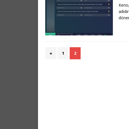
Keno,
adıdı
dönem
«
1
2