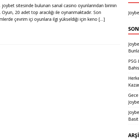
 joybet sitesinde bulunan sanal casino oyunlarından birinin
r. Oyun, 20 adet top aracılığı ile oynanmaktadır. Son
Joybe
lerde çevrim içi oyunlara ilgi yükseldiği için keno
[…]
SON
Joybe
Bunl
PSG &
Bahis
Herke
Kazan
Gece
Joybe
Joybe
Basit 
ARŞ