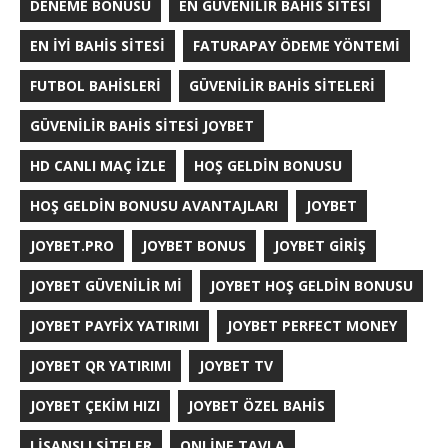
DENEME BONUSU
EN GÜVENILIR BAHIS SITESI
EN İYI BAHIS SITESI
FATURAPAY ÖDEME YÖNTEMI
FUTBOL BAHISLERI
GÜVENILIR BAHIS SITELERI
GÜVENILIR BAHIS SITESI JOYBET
HD CANLI MAÇ İZLE
HOŞ GELDIN BONUSU
HOŞ GELDIN BONUSU AVANTAJLARI
JOYBET
JOYBET.PRO
JOYBET BONUS
JOYBET GIRIŞ
JOYBET GÜVENILIR MI
JOYBET HOŞ GELDIN BONUSU
JOYBET PAYFIX YATIRIMI
JOYBET PERFECT MONEY
JOYBET QR YATIRIMI
JOYBET TV
JOYBET ÇEKIM HIZI
JOYBET ÖZEL BAHIS
LISANSLI SITELER
ONLINE TAVLA