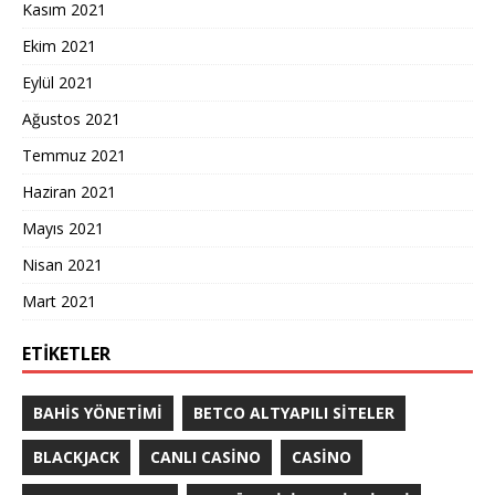
Kasım 2021
Ekim 2021
Eylül 2021
Ağustos 2021
Temmuz 2021
Haziran 2021
Mayıs 2021
Nisan 2021
Mart 2021
ETIKETLER
BAHIS YÖNETIMI
BETCO ALTYAPILI SITELER
BLACKJACK
CANLI CASINO
CASINO