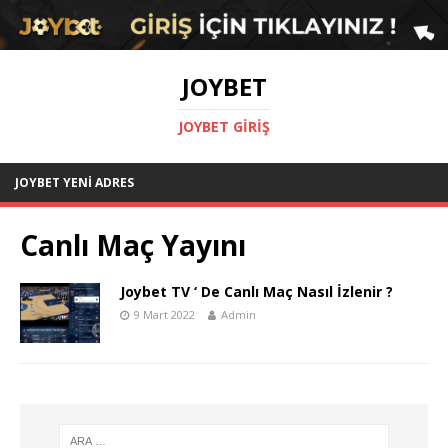
JOYBET
JOYBET GIRIŞ
JOYBET YENI ADRES
Canlı Maç Yayını
Joybet TV ‘ De Canlı Maç Nasıl İzlenir ?
9 Mart 2022
Admin