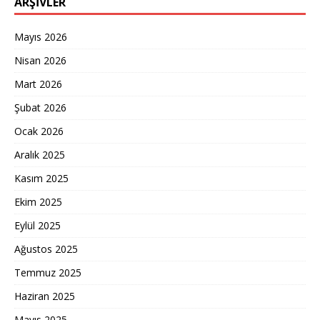
ARŞIVLER
Mayıs 2026
Nisan 2026
Mart 2026
Şubat 2026
Ocak 2026
Aralık 2025
Kasım 2025
Ekim 2025
Eylül 2025
Ağustos 2025
Temmuz 2025
Haziran 2025
Mayıs 2025