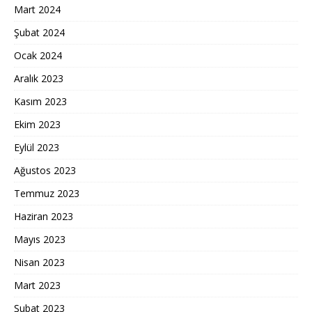
Mart 2024
Şubat 2024
Ocak 2024
Aralık 2023
Kasım 2023
Ekim 2023
Eylül 2023
Ağustos 2023
Temmuz 2023
Haziran 2023
Mayıs 2023
Nisan 2023
Mart 2023
Şubat 2023