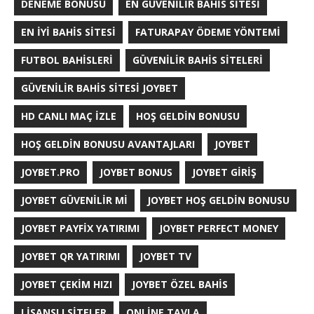
DENEME BONUSU
EN GÜVENILIR BAHIS SITESI
EN İYI BAHIS SITESI
FATURAPAY ÖDEME YÖNTEMI
FUTBOL BAHISLERI
GÜVENILIR BAHIS SITELERI
GÜVENILIR BAHIS SITESI JOYBET
HD CANLI MAÇ İZLE
HOŞ GELDIN BONUSU
HOŞ GELDIN BONUSU AVANTAJLARI
JOYBET
JOYBET.PRO
JOYBET BONUS
JOYBET GIRIŞ
JOYBET GÜVENILIR MI
JOYBET HOŞ GELDIN BONUSU
JOYBET PAYFIX YATIRIMI
JOYBET PERFECT MONEY
JOYBET QR YATIRIMI
JOYBET TV
JOYBET ÇEKIM HIZI
JOYBET ÖZEL BAHIS
LISANSLI SITELER
ONLINE TAVLA