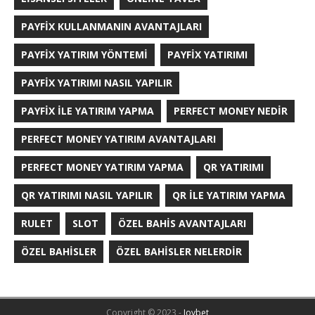
PAYFIX KULLANMANIN AVANTAJLARI
PAYFIX YATIRIM YÖNTEMI
PAYFIX YATIRIMI
PAYFIX YATIRIMI NASIL YAPILIR
PAYFIX İLE YATIRIM YAPMA
PERFECT MONEY NEDIR
PERFECT MONEY YATIRIM AVANTAJLARI
PERFECT MONEY YATIRIM YAPMA
QR YATIRIMI
QR YATIRIMI NASIL YAPILIR
QR İLE YATIRIM YAPMA
RULET
SLOT
ÖZEL BAHIS AVANTAJLARI
ÖZEL BAHISLER
ÖZEL BAHISLER NELERDIR
Copyright © 2023 -
Joybet