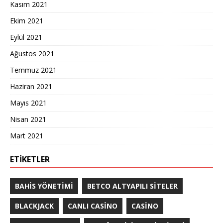
Kasım 2021
Ekim 2021
Eylül 2021
Ağustos 2021
Temmuz 2021
Haziran 2021
Mayıs 2021
Nisan 2021
Mart 2021
ETIKETLER
BAHIS YÖNETIMI
BETCO ALTYAPILI SITELER
BLACKJACK
CANLI CASINO
CASINO