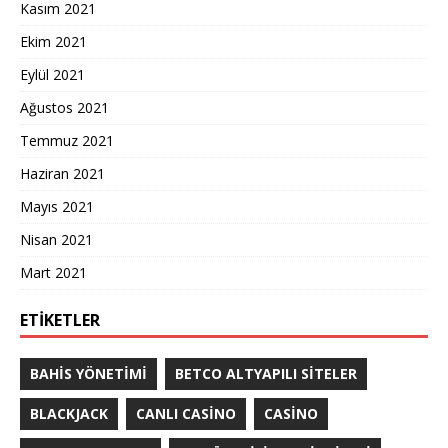
Kasım 2021
Ekim 2021
Eylül 2021
Ağustos 2021
Temmuz 2021
Haziran 2021
Mayıs 2021
Nisan 2021
Mart 2021
ETIKETLER
BAHIS YÖNETIMI
BETCO ALTYAPILI SITELER
BLACKJACK
CANLI CASINO
CASINO