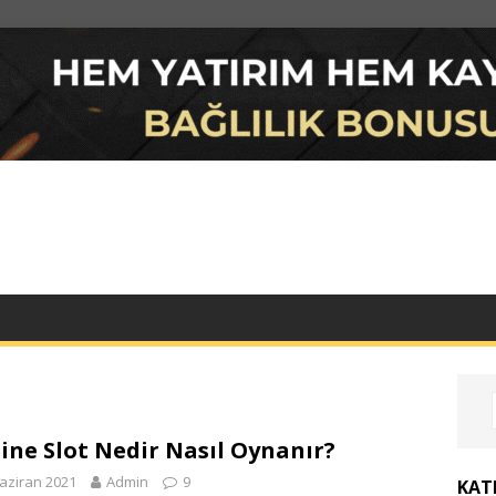
ine Slot Nedir Nasıl Oynanır?
aziran 2021
Admin
9
KAT