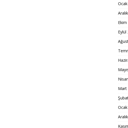
Ocak
Aralı
Ekim
Eylül
Ağus
Temm
Hazi
Mayı
Nisa
Mart
Şuba
Ocak
Aralı
Kası