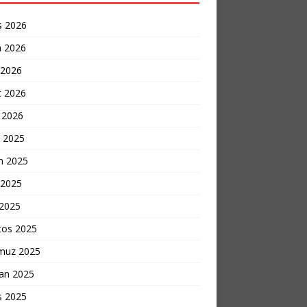
s 2026
n 2026
 2026
t 2026
 2026
k 2025
m 2025
 2025
 2025
tos 2025
uz 2025
ran 2025
s 2025