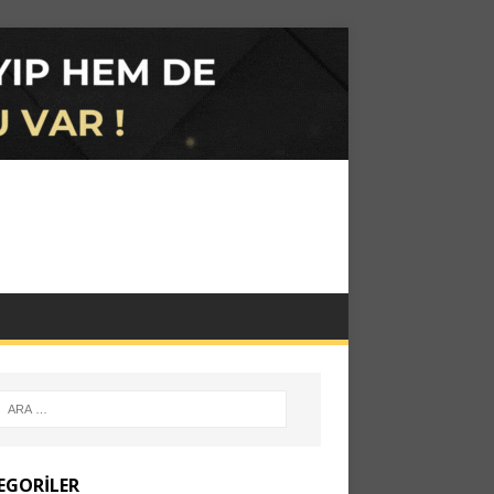
EGORILER