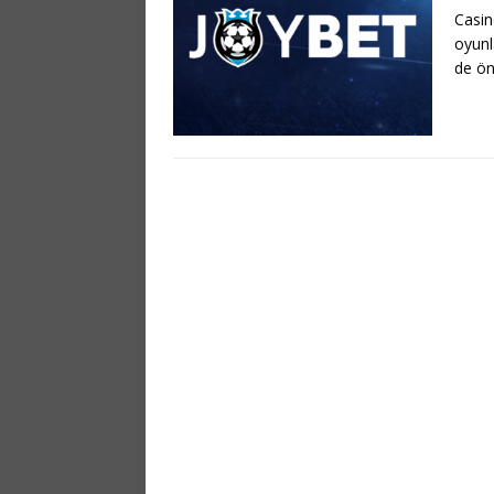
Casin
oyunl
de ön