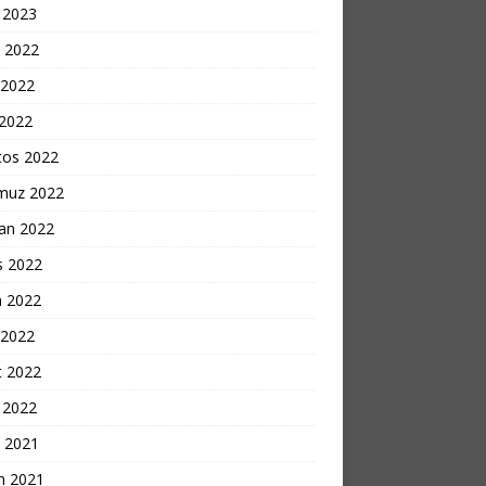
 2023
k 2022
 2022
 2022
tos 2022
uz 2022
ran 2022
s 2022
n 2022
 2022
t 2022
 2022
k 2021
m 2021