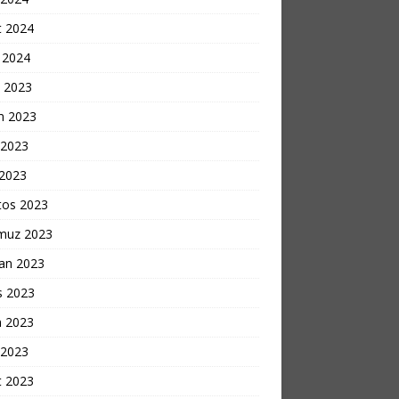
t 2024
 2024
k 2023
m 2023
 2023
 2023
tos 2023
uz 2023
ran 2023
s 2023
n 2023
 2023
t 2023