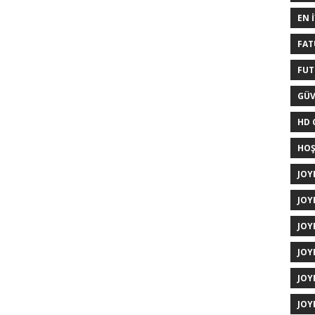
EN İ
FAT
FUT
GÜV
HD 
HOŞ
JOY
JOY
JOY
JOY
JOY
JOY