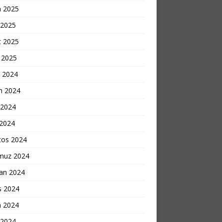
n 2025
 2025
t 2025
 2025
k 2024
m 2024
 2024
 2024
tos 2024
uz 2024
ran 2024
s 2024
n 2024
 2024