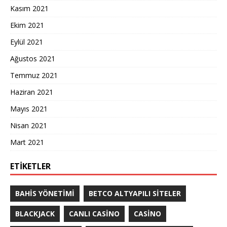
Kasım 2021
Ekim 2021
Eylül 2021
Ağustos 2021
Temmuz 2021
Haziran 2021
Mayıs 2021
Nisan 2021
Mart 2021
ETIKETLER
BAHIS YÖNETIMI
BETCO ALTYAPILI SITELER
BLACKJACK
CANLI CASINO
CASINO