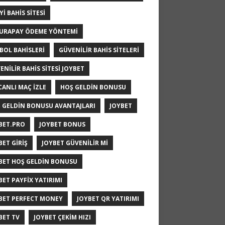
YI BAHIS SITESI
URAPAY ÖDEME YÖNTEMI
BOL BAHISLERI
GÜVENILIR BAHIS SITELERI
ENILIR BAHIS SITESI JOYBET
CANLI MAÇ İZLE
HOŞ GELDIN BONUSU
 GELDIN BONUSU AVANTAJLARI
JOYBET
BET.PRO
JOYBET BONUS
BET GIRIŞ
JOYBET GÜVENILIR MI
BET HOŞ GELDIN BONUSU
BET PAYFIX YATIRIMI
BET PERFECT MONEY
JOYBET QR YATIRIMI
BET TV
JOYBET ÇEKIM HIZI