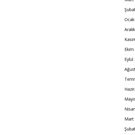
Şuba
Ocak
Aralı
Kası
Ekim
Eylül
Ağus
Temm
Hazi
Mayı
Nisa
Mart
Şuba