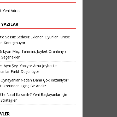
t Yeni Adres
 YAZILAR
t’e Sessiz Sedasız Eklenen Oyunlar: Kimse
arı Konuşmuyor
 Lyon Maçı Tahmini: Joybet Oranlarıyla
 Seçenekleri
s Aynı Şeyi Yapıyor Ama Joybet’te
anlar Farklı Düşünüyor
 Oynayanlar Neden Daha Çok Kazanıyor?
t Üzerinden İlginç Bir Analiz
t’te Nasıl Kazanılır? Yeni Başlayanlar İçin
Stratejiler
IVLER