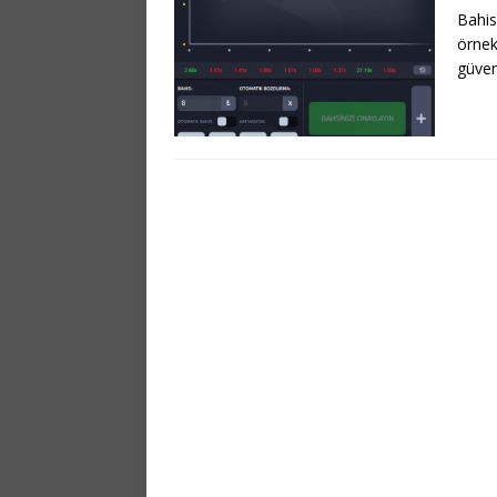
Bahis
örnek
güven