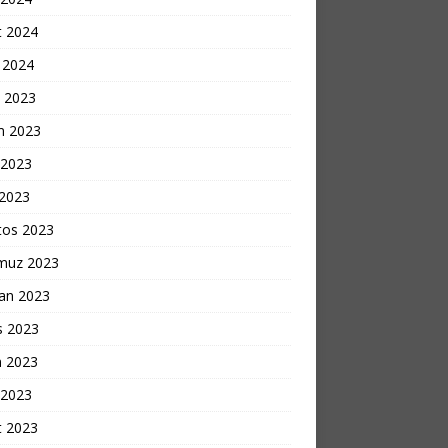
t 2024
 2024
k 2023
m 2023
 2023
 2023
tos 2023
uz 2023
ran 2023
s 2023
n 2023
 2023
t 2023