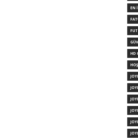
EN İ
FAT
FUT
GÜV
HD 
HOŞ
JOY
JOY
JOY
JOY
JOY
JOY