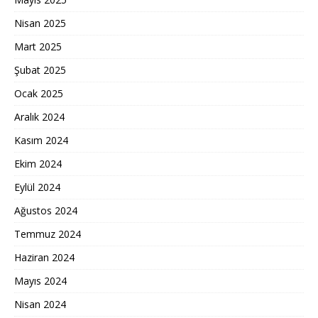
Nisan 2025
Mart 2025
Şubat 2025
Ocak 2025
Aralık 2024
Kasım 2024
Ekim 2024
Eylül 2024
Ağustos 2024
Temmuz 2024
Haziran 2024
Mayıs 2024
Nisan 2024