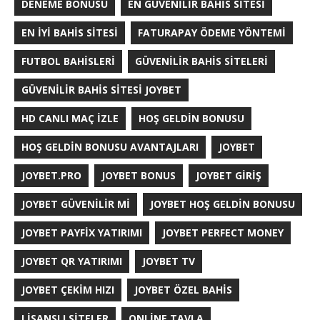
DENEME BONUSU
EN GÜVENILIR BAHIS SITESI
EN İYI BAHIS SITESI
FATURAPAY ÖDEME YÖNTEMI
FUTBOL BAHISLERI
GÜVENILIR BAHIS SITELERI
GÜVENILIR BAHIS SITESI JOYBET
HD CANLI MAÇ İZLE
HOŞ GELDIN BONUSU
HOŞ GELDIN BONUSU AVANTAJLARI
JOYBET
JOYBET.PRO
JOYBET BONUS
JOYBET GIRIŞ
JOYBET GÜVENILIR MI
JOYBET HOŞ GELDIN BONUSU
JOYBET PAYFIX YATIRIMI
JOYBET PERFECT MONEY
JOYBET QR YATIRIMI
JOYBET TV
JOYBET ÇEKIM HIZI
JOYBET ÖZEL BAHIS
LISANSLI SITELER
ONLINE TAVLA