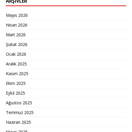
ARŞIVLER
Mayıs 2026
Nisan 2026
Mart 2026
Şubat 2026
Ocak 2026
Aralık 2025
Kasım 2025
Ekim 2025
Eylül 2025
Ağustos 2025
Temmuz 2025
Haziran 2025
Mayıs 2025