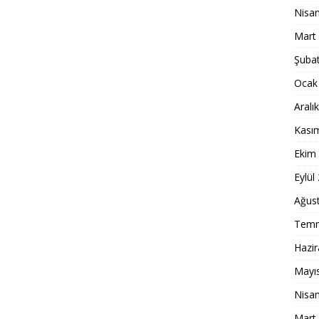
Nisa
Mart
Şuba
Ocak
Aralı
Kası
Ekim
Eylül
Ağus
Temm
Hazi
Mayı
Nisa
Mart