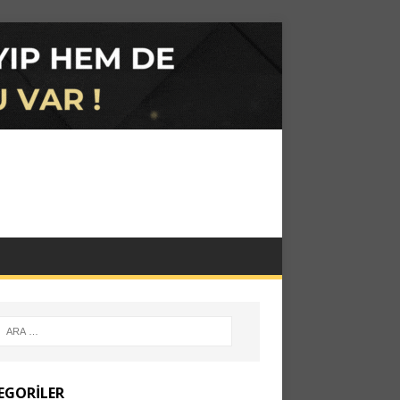
EGORILER