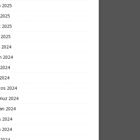
n 2025
 2025
t 2025
 2025
k 2024
m 2024
 2024
 2024
tos 2024
uz 2024
ran 2024
s 2024
n 2024
 2024