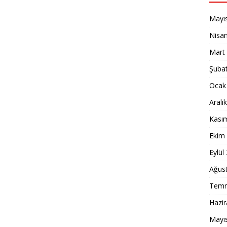
Mayı
Nisa
Mart
Şuba
Ocak
Aralı
Kası
Ekim
Eylül
Ağus
Temm
Hazi
Mayı