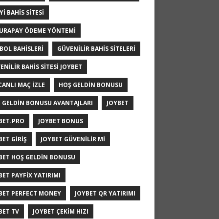
YI BAHIS SITESI
URAPAY ÖDEME YÖNTEMI
BOL BAHISLERI
GÜVENILIR BAHIS SITELERI
ENILIR BAHIS SITESI JOYBET
CANLI MAÇ İZLE
HOŞ GELDIN BONUSU
 GELDIN BONUSU AVANTAJLARI
JOYBET
BET.PRO
JOYBET BONUS
BET GIRIŞ
JOYBET GÜVENILIR MI
BET HOŞ GELDIN BONUSU
BET PAYFIX YATIRIMI
BET PERFECT MONEY
JOYBET QR YATIRIMI
BET TV
JOYBET ÇEKIM HIZI