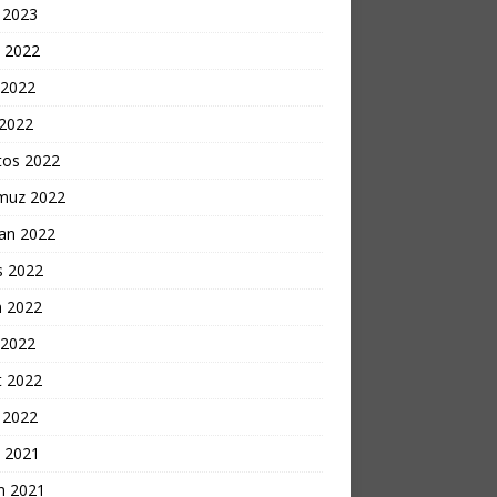
 2023
k 2022
 2022
 2022
tos 2022
uz 2022
ran 2022
s 2022
n 2022
 2022
t 2022
 2022
k 2021
m 2021