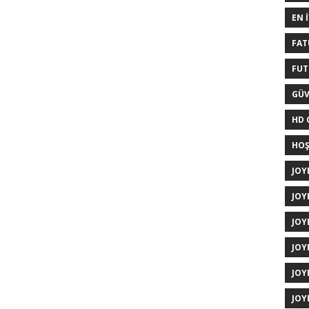
EN İ
FAT
FUT
GÜV
HD 
HOŞ
JOY
JOY
JOY
JOY
JOY
JOY