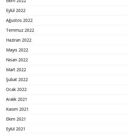
Ekim 2022
Eylül 2022
Ağustos 2022
Temmuz 2022
Haziran 2022
Mayıs 2022
Nisan 2022
Mart 2022
Şubat 2022
Ocak 2022
Aralık 2021
Kasım 2021
Ekim 2021
Eylül 2021