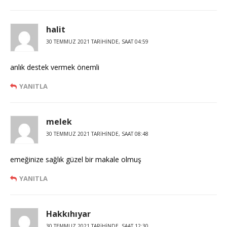
halit
30 TEMMUZ 2021 TARIHINDE, SAAT 04:59
anlık destek vermek önemli
YANITLA
melek
30 TEMMUZ 2021 TARIHINDE, SAAT 08:48
emeğinize sağlık güzel bir makale olmuş
YANITLA
Hakkıhıyar
30 TEMMUZ 2021 TARIHINDE, SAAT 12:30