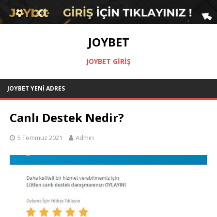
JOYBET
JOYBET GIRIŞ
JOYBET YENI ADRES
Canlı Destek Nedir?
5 Temmuz 2021
Admin