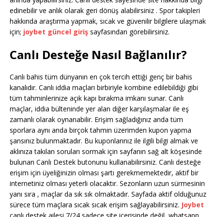
edinebilir ve anlık olarak geri dönüş alabilirsiniz . Spor takipleri
hakkında araştırma yapmak, sıcak ve güvenilir bilgilere ulaşmak
için;
joybet güncel giriş
sayfasından görebilirsiniz.
Canlı Desteğe Nasıl Bağlanılır?
Canlı bahis tüm dünyanın en çok tercih ettiği genç bir bahis
kanalıdır. Canlı iddia maçları birbiriyle kombine edilebildiği gibi
tüm tahminlerinize açık kapı bırakma imkanı sunar. Canlı
maçlar, iddia bülteninde yer alan diğer karşılaşmalar ile eş
zamanlı olarak oynanabilir. Erişim sağladığınız anda tüm
sporlara aynı anda birçok tahmin üzerimden kupon yapma
şansınız bulunmaktadır. Bu kuponlarınız ile ilgili bilgi almak ve
aklınıza takılan soruları sormak için sayfanın sağ alt köşesinde
bulunan Canlı Destek butonunu kullanabilirsiniz. Canlı desteğe
erişim için üyeliğinizin olması şartı gerekmemektedir, aktif bir
internetiniz olması yeterli olacaktır. Sezonların uzun sürmesinin
yanı sıra , maçlar da sık sık olmaktadır. Sayfada aktif olduğunuz
sürece tüm maçlara sıcak sıcak erişim sağlayabilirsiniz.
Joybet
canlı destek ailesi 7/24 sadece site içerisinde değil, whatsapp