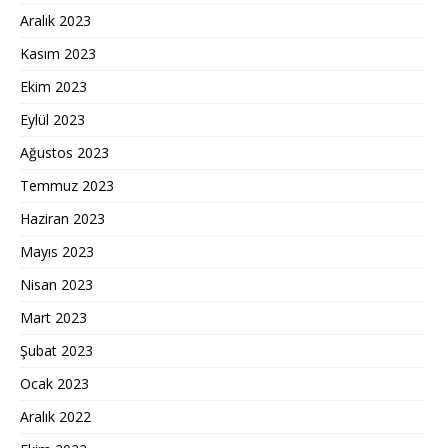
Aralık 2023
Kasım 2023
Ekim 2023
Eylül 2023
Ağustos 2023
Temmuz 2023
Haziran 2023
Mayıs 2023
Nisan 2023
Mart 2023
Şubat 2023
Ocak 2023
Aralık 2022