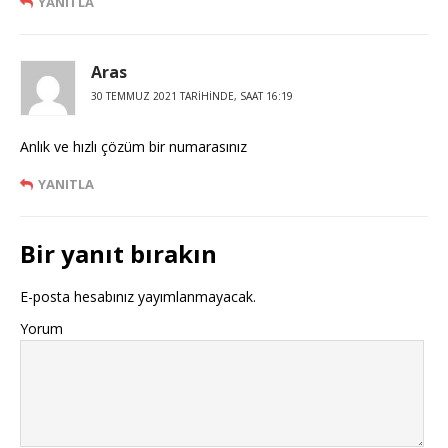
YANITLA
Aras
30 TEMMUZ 2021 TARIHINDE, SAAT 16:19
Anlık ve hızlı çözüm bir numarasınız
YANITLA
Bir yanıt bırakın
E-posta hesabınız yayımlanmayacak.
Yorum