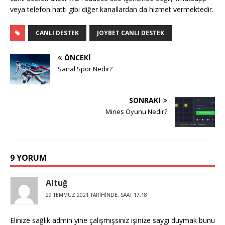
veya telefon hattı gibi diğer kanallardan da hizmet vermektedir.
CANLI DESTEK
JOYBET CANLI DESTEK
ÖNCEKI
Sanal Spor Nedir?
SONRAKI
Mines Oyunu Nedir?
9 YORUM
Altuğ
29 TEMMUZ 2021 TARIHINDE, SAAT 17:18
Elinize sağlık admin yine çalışmışsınız işinize saygı duymak bunu