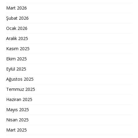
Mart 2026
Şubat 2026
Ocak 2026
Aralık 2025
Kasım 2025
Ekim 2025
Eylül 2025
Ağustos 2025
Temmuz 2025
Haziran 2025
Mayıs 2025
Nisan 2025
Mart 2025