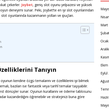
ikkat çekerler.
Joybet
, geniş slot oyunu yelpazesi ve yüksek
Mayı
yun deneyimi sunar. Peki, Joybet’te en iyi slot oyunlarından
e slot oyunlarında kazanmanın yolları ve ipuçları.
Nisa
Mart
Şuba
Ocak
n
ın
Aralı
Kası
Ekim
zelliklerini Tanıyın
Eylül
r oyunun kendine özgü temalarını ve özelliklerini iyi bilmek
Ağus
alı, bazıları ise fantastik veya tarihî temalar taşıyabilir.
Temm
rbest dönüşler sunar. Oyunun kurallarını ve ödeme tablosunu
adar kazandırdığını öğrenebilir ve stratejinizi buna göre
Hazi
Mayı