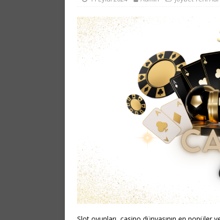
Slot oyunları, casino dünyasının en popüler ve 