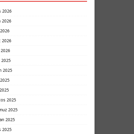
s 2026
n 2026
 2026
t 2026
 2026
k 2025
m 2025
 2025
 2025
tos 2025
uz 2025
ran 2025
s 2025