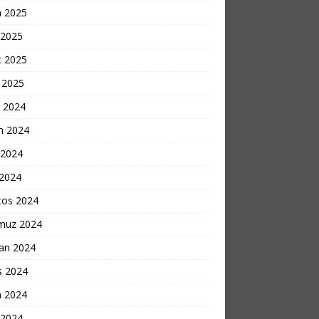
n 2025
 2025
t 2025
 2025
k 2024
m 2024
 2024
 2024
tos 2024
uz 2024
ran 2024
s 2024
n 2024
 2024