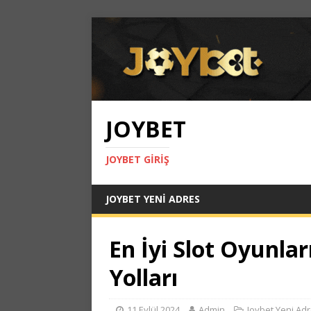
JOYBET
JOYBET GIRIŞ
JOYBET YENI ADRES
En İyi Slot Oyunla
Yolları
11 Eylül 2024
Admin
Joybet Yeni Ad