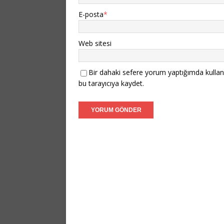
E-posta
*
Web sitesi
Bir dahaki sefere yorum yaptığımda kullan
bu tarayıcıya kaydet.