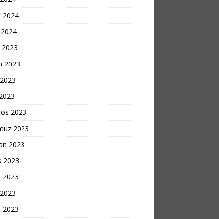
t 2024
 2024
k 2023
m 2023
 2023
 2023
tos 2023
uz 2023
ran 2023
s 2023
n 2023
 2023
t 2023