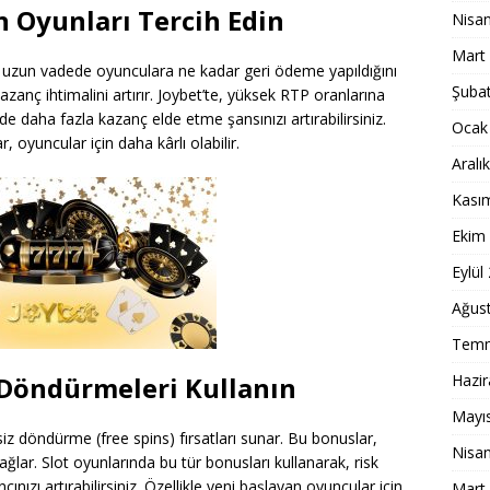
n Oyunları Tercih Edin
Nisa
Mart
ı, uzun vadede oyunculara ne kadar geri ödeme yapıldığını
Şuba
zanç ihtimalini artırır. Joybet’te, yüksek RTP oranlarına
de daha fazla kazanç elde etme şansınızı artırabilirsiniz.
Ocak
 oyuncular için daha kârlı olabilir.
Aralı
Kası
Ekim
Eylül
Ağus
Temm
Hazi
z Döndürmeleri Kullanın
Mayı
siz döndürme (free spins) fırsatları sunar. Bu bonuslar,
Nisa
ğlar. Slot oyunlarında bu tür bonusları kullanarak, risk
ızı artırabilirsiniz. Özellikle yeni başlayan oyuncular için
Mart