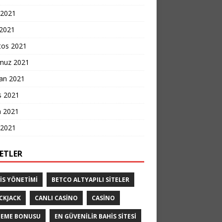
 2021
 2021
tos 2021
uz 2021
ran 2021
s 2021
n 2021
 2021
KETLER
IS YÖNETIMI
BETCO ALTYAPILI SITELER
CKJACK
CANLI CASINO
CASINO
EME BONUSU
EN GÜVENILIR BAHIS SITESI