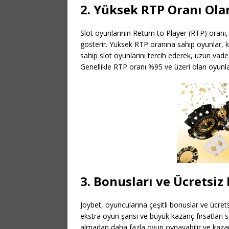
2. Yüksek RTP Oranı Ola
Slot oyunlarının Return to Player (RTP) oran
gösterir. Yüksek RTP oranına sahip oyunlar, ka
sahip slot oyunlarını tercih ederek, uzun vade
Genellikle RTP oranı %95 ve üzeri olan oyunlar,
3. Bonusları ve Ücretsi
Joybet, oyuncularına çeşitli bonuslar ve ücret
ekstra oyun şansı ve büyük kazanç fırsatları sa
almadan daha fazla oyun oynayabilir ve kazancın