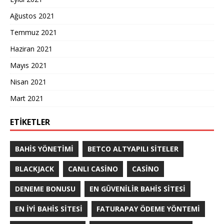
Ağustos 2021
Temmuz 2021
Haziran 2021
Mayıs 2021
Nisan 2021
Mart 2021
ETIKETLER
BAHIS YÖNETIMI
BETCO ALTYAPILI SITELER
BLACKJACK
CANLI CASINO
CASINO
DENEME BONUSU
EN GÜVENILIR BAHIS SITESI
EN İYI BAHIS SITESI
FATURAPAY ÖDEME YÖNTEMI