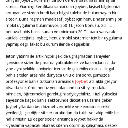
tanıyan Joybet, kullanımı da son derece basit hazırlanmış bir
sitedir. Gaming Sertifikası sahibi olan Joybet, kişisel bilgilerinizi
koruyan ve sizden kredi kartı bilgisi talebinde bulunmayan bir
sitedir. Buna rağmen maalesef Joybet için henüz hazırlanmış bir
mobil uygulama bulunmuyor. 350 TL Jeton bonusu, 20 TL
bedava bahis hakkı sunan ve minimum 20 TL para yatırarak
katılabileceğiniz Joybet, henüz mobil sistemler için bir uygulama
yapmış değil fakat bu durum ileride değişebilir.
Jeton yatırım ile artık hiçbir şekilde uğraşmadan saniyeler
içerisinde sizler de paranızı yatırabilecek ve kazançlarınızı da
yine aynı şekilde saniyeler içerisinde çekebileceksiniz. İllegal
bahis siteleri arasında dünyaca ünlü olanı sorduğumuzda
profesyonel bahis tutkunları arasında
Joybet
adı akla geliyor
olsa da sektörde henüz yeni olanların bu siteyi mutlaka
bilmeleri, öğrenmeleri gerektiğini söyleyebiliriz. Hızlı yükselişi
sayesinde kaçak bahis sektöründe dikkatleri üzerine çeken
Joybet yıllardan beri hizmet vermekte ve kendisini sürekli
yenilediği için diğer siteler tarafından da taklit ve takip edilir bir
hal almıştır. Eş değer siteler arasında Joybet hakkında
kıyaslama yapacak olursak sitenin oturmuş çalışması, destek