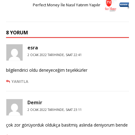
Perfect Money İle Nasıl Yatırım Yapılır
8 YORUM
esra
2 OCAK 2022 TARIHINDE, SAAT 22:41
bilgilendirici oldu deneyeceğim teşekkürler
YANITLA
Demir
2 OCAK 2022 TARIHINDE, SAAT 23:11
çok zor görüyorduk oldukça basitmiş aslında deniyorum bende