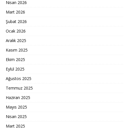
Nisan 2026
Mart 2026
Şubat 2026
Ocak 2026
Aralık 2025
Kasım 2025
Ekim 2025
Eylül 2025
Ağustos 2025
Temmuz 2025
Haziran 2025
Mayıs 2025
Nisan 2025
Mart 2025