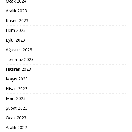
Ocak 2024
Aralık 2023
Kasım 2023
Ekim 2023
Eylül 2023
Ağustos 2023
Temmuz 2023
Haziran 2023
Mayıs 2023
Nisan 2023
Mart 2023
Şubat 2023
Ocak 2023
Aralık 2022