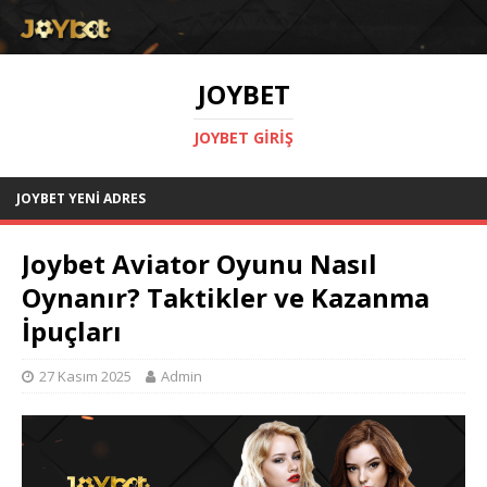
JOYBET
JOYBET GIRIŞ
JOYBET YENI ADRES
Joybet Aviator Oyunu Nasıl
Oynanır? Taktikler ve Kazanma
İpuçları
27 Kasım 2025
Admin