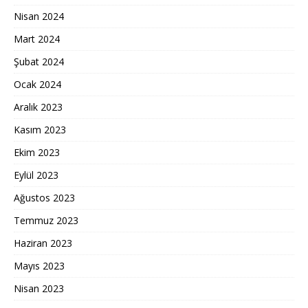
Nisan 2024
Mart 2024
Şubat 2024
Ocak 2024
Aralık 2023
Kasım 2023
Ekim 2023
Eylül 2023
Ağustos 2023
Temmuz 2023
Haziran 2023
Mayıs 2023
Nisan 2023