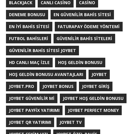
BLACKJACK
CANLI CASINO
CASINO
DENEME BONUSU
EN GÜVENILIR BAHIS SITESI
EN İYI BAHIS SITESI
FATURAPAY ÖDEME YÖNTEMI
FUTBOL BAHISLERI
GÜVENILIR BAHIS SITELERI
GÜVENILIR BAHIS SITESI JOYBET
HD CANLI MAÇ İZLE
HOŞ GELDIN BONUSU
HOŞ GELDIN BONUSU AVANTAJLARI
JOYBET
JOYBET.PRO
JOYBET BONUS
JOYBET GIRIŞ
JOYBET GÜVENILIR MI
JOYBET HOŞ GELDIN BONUSU
JOYBET PAYFIX YATIRIMI
JOYBET PERFECT MONEY
JOYBET QR YATIRIMI
JOYBET TV