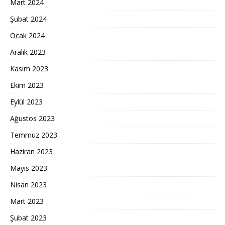
Mart 2024
Şubat 2024
Ocak 2024
Aralık 2023
Kasım 2023
Ekim 2023
Eylül 2023
Ağustos 2023
Temmuz 2023
Haziran 2023
Mayıs 2023
Nisan 2023
Mart 2023
Şubat 2023