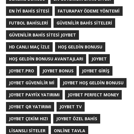
EN İYI BAHIS SITESI
FATURAPAY ÖDEME YÖNTEMI
FUTBOL BAHISLERI
GÜVENILIR BAHIS SITELERI
GÜVENILIR BAHIS SITESI JOYBET
HD CANLI MAÇ İZLE
HOŞ GELDIN BONUSU
HOŞ GELDIN BONUSU AVANTAJLARI
JOYBET
JOYBET.PRO
JOYBET BONUS
JOYBET GIRIŞ
JOYBET GÜVENILIR MI
JOYBET HOŞ GELDIN BONUSU
JOYBET PAYFIX YATIRIMI
JOYBET PERFECT MONEY
JOYBET QR YATIRIMI
JOYBET TV
JOYBET ÇEKIM HIZI
JOYBET ÖZEL BAHIS
LISANSLI SITELER
ONLINE TAVLA