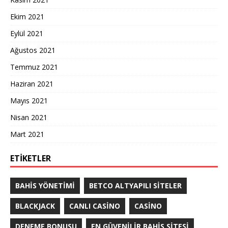
Ekim 2021
Eylül 2021
Ağustos 2021
Temmuz 2021
Haziran 2021
Mayıs 2021
Nisan 2021
Mart 2021
ETIKETLER
BAHIS YÖNETIMI
BETCO ALTYAPILI SITELER
BLACKJACK
CANLI CASINO
CASINO
DENEME BONUSU
EN GÜVENILIR BAHIS SITESI