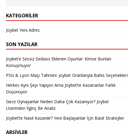
KATEGORILER
Joybet Yeni Adres
SON YAZILAR
Joybet’e Sessiz Sedasız Eklenen Oyunlar: Kimse Bunları
Konuşmuyor
PSG & Lyon Maçı Tahmini: Joybet Oranlarıyla Bahis Seçenekleri
Herkes Aynı Şeyi Yapıyor Ama Joybet’te Kazananlar Farklı
Düşünüyor
Gece Oynayanlar Neden Daha Çok Kazanıyor? Joybet
Üzerinden İlginç Bir Analiz
Joybet’te Nasıl Kazanılır? Yeni Başlayanlar İçin Basit Stratejiler
ARŞIVLER