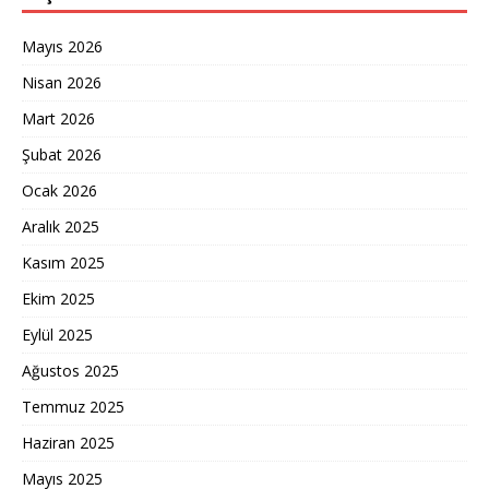
Mayıs 2026
Nisan 2026
Mart 2026
Şubat 2026
Ocak 2026
Aralık 2025
Kasım 2025
Ekim 2025
Eylül 2025
Ağustos 2025
Temmuz 2025
Haziran 2025
Mayıs 2025