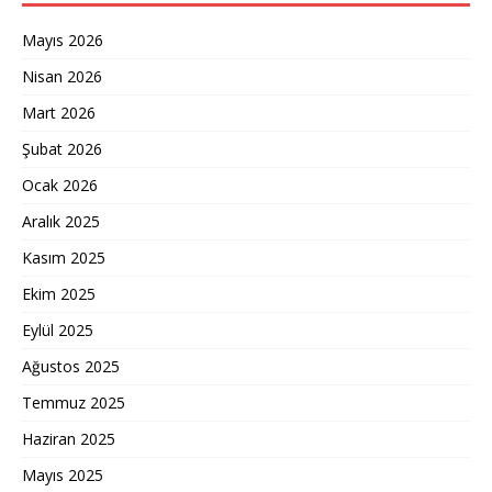
Mayıs 2026
Nisan 2026
Mart 2026
Şubat 2026
Ocak 2026
Aralık 2025
Kasım 2025
Ekim 2025
Eylül 2025
Ağustos 2025
Temmuz 2025
Haziran 2025
Mayıs 2025