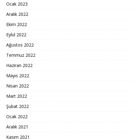
Ocak 2023
Aralık 2022
Ekim 2022
Eylül 2022
Ağustos 2022
Temmuz 2022
Haziran 2022
Mayıs 2022
Nisan 2022
Mart 2022
Şubat 2022
Ocak 2022
Aralık 2021
Kasım 2021