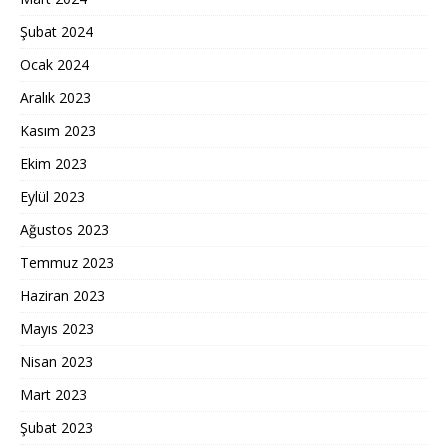
Şubat 2024
Ocak 2024
Aralık 2023
Kasım 2023
Ekim 2023
Eylül 2023
Ağustos 2023
Temmuz 2023
Haziran 2023
Mayıs 2023
Nisan 2023
Mart 2023
Şubat 2023