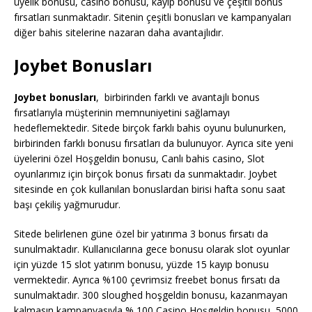
üyelik bonusu, casino bonusu, kayıp bonusu ve çeşitli bonus
fırsatları sunmaktadır. Sitenin çeşitli bonusları ve kampanyaları
diğer bahis sitelerine nazaran daha avantajlıdır.
Joybet Bonusları
Joybet bonusları
, birbirinden farklı ve avantajlı bonus
fırsatlarıyla müşterinin memnuniyetini sağlamayı
hedeflemektedir. Sitede birçok farklı bahis oyunu bulunurken,
birbirinden farklı bonusu fırsatları da bulunuyor. Ayrıca site yeni
üyelerini özel Hoşgeldin bonusu, Canlı bahis casino, Slot
oyunlarımız için birçok bonus fırsatı da sunmaktadır. Joybet
sitesinde en çok kullanılan bonuslardan birisi hafta sonu saat
başı çekiliş yağmurudur.
Sitede belirlenen güne özel bir yatırıma 3 bonus fırsatı da
sunulmaktadır. Kullanıcılarına gece bonusu olarak slot oyunlar
için yüzde 15 slot yatırım bonusu, yüzde 15 kayıp bonusu
vermektedir. Ayrıca %100 çevrimsiz freebet bonus fırsatı da
sunulmaktadır. 300 sloughed hoşgeldin bonusu, kazanmayan
kalmasın kampanyasıyla % 100 Casino Hoşgeldin bonusu, 5000