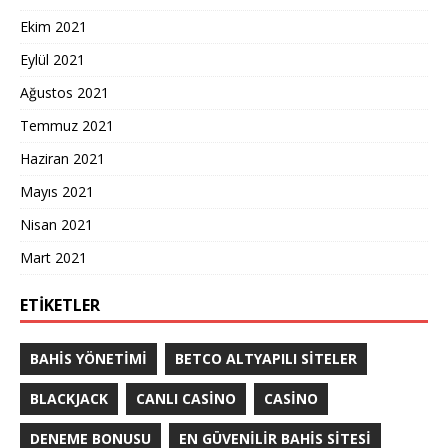
Ekim 2021
Eylül 2021
Ağustos 2021
Temmuz 2021
Haziran 2021
Mayıs 2021
Nisan 2021
Mart 2021
ETIKETLER
BAHIS YÖNETIMI
BETCO ALTYAPILI SITELER
BLACKJACK
CANLI CASINO
CASINO
DENEME BONUSU
EN GÜVENILIR BAHIS SITESI