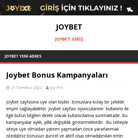
JOYBET
JOYBET GIRIŞ
JOYBET YENI ADRES
Joybet Bonus Kampanyaları
21 Temmuz 2022
Joy Pro
Joybet sayfasına üye olan kişiler bonuslara kolay bir şekilde
erişim sağlayabilirler. Joybet sayfası oyuncularının kullanımı ile
ilgili bütün bilgileri direkt olarak kullanıcılarına sunmaktadır. Bu
kampanyalar aylık, yıllık değişiklik göstermektedir. Bu sebeple
siteye üye olmadan yatırım yapmadan önce yararlanmak
istediğiniz bonusun güncel ve aktif olup olmadığından emin