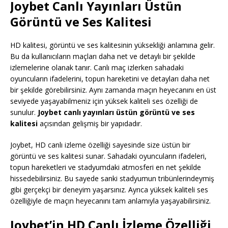
Joybet Canlı Yayınları Üstün
Görüntü ve Ses Kalitesi
HD kalitesi, görüntü ve ses kalitesinin yüksekliği anlamına gelir.
Bu da kullanıcıların maçları daha net ve detaylı bir şekilde
izlemelerine olanak tanır. Canlı maç izlerken sahadaki
oyuncuların ifadelerini, topun hareketini ve detayları daha net
bir şekilde görebilirsiniz. Aynı zamanda maçın heyecanını en üst
seviyede yaşayabilmeniz için yüksek kaliteli ses özelliği de
sunulur.
Joybet canlı yayınları üstün görüntü ve ses
kalitesi
açısından gelişmiş bir yapıdadır.
Joybet, HD canlı izleme özelliği sayesinde size üstün bir
görüntü ve ses kalitesi sunar. Sahadaki oyuncuların ifadeleri,
topun hareketleri ve stadyumdaki atmosferi en net şekilde
hissedebilirsiniz. Bu sayede sanki stadyumun tribünlerindeymiş
gibi gerçekçi bir deneyim yaşarsınız. Ayrıca yüksek kaliteli ses
özelliğiyle de maçın heyecanını tam anlamıyla yaşayabilirsiniz.
Joybet’in HD Canlı İzleme Özelliği