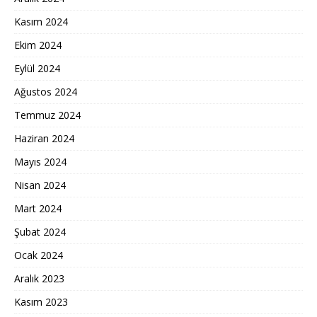
Kasım 2024
Ekim 2024
Eylül 2024
Ağustos 2024
Temmuz 2024
Haziran 2024
Mayıs 2024
Nisan 2024
Mart 2024
Şubat 2024
Ocak 2024
Aralık 2023
Kasım 2023