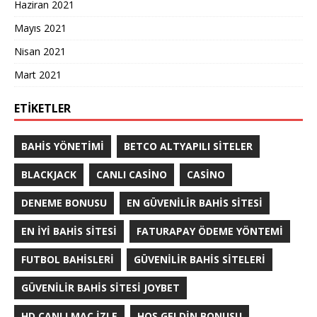
Haziran 2021
Mayıs 2021
Nisan 2021
Mart 2021
ETIKETLER
BAHIS YÖNETIMI
BETCO ALTYAPILI SITELER
BLACKJACK
CANLI CASINO
CASINO
DENEME BONUSU
EN GÜVENILIR BAHIS SITESI
EN İYI BAHIS SITESI
FATURAPAY ÖDEME YÖNTEMI
FUTBOL BAHISLERI
GÜVENILIR BAHIS SITELERI
GÜVENILIR BAHIS SITESI JOYBET
HD CANLI MAÇ İZLE
HOŞ GELDIN BONUSU