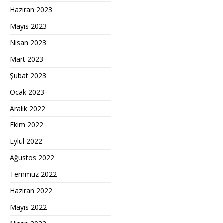
Haziran 2023
Mayıs 2023
Nisan 2023
Mart 2023
Şubat 2023
Ocak 2023
Aralık 2022
Ekim 2022
Eylül 2022
Ağustos 2022
Temmuz 2022
Haziran 2022
Mayıs 2022