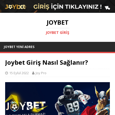
JOYBET
JOYBET GIRIŞ
JOYBET YENI ADRES
Joybet Giriş Nasıl Sağlanır?
15 Eylül 2022
Joy Pro