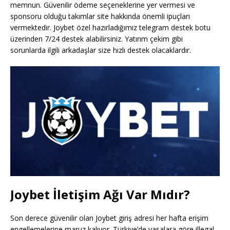
memnun. Güvenilir ödeme seçeneklerine yer vermesi ve
sponsoru olduğu takımlar site hakkında önemli ipuçları
vermektedir. Joybet özel hazırladığımız telegram destek botu
üzerinden 7/24 destek alabilirsiniz. Yatırım çekim gibi
sorunlarda ilgili arkadaşlar size hızlı destek olacaklardır.
Joybet İletişim Ağı Var Mıdır?
Son derece güvenilir olan Joybet giriş adresi her hafta erişim
engellemelerine maruz kalıyor. Türkiye’de yasalara göre illegal