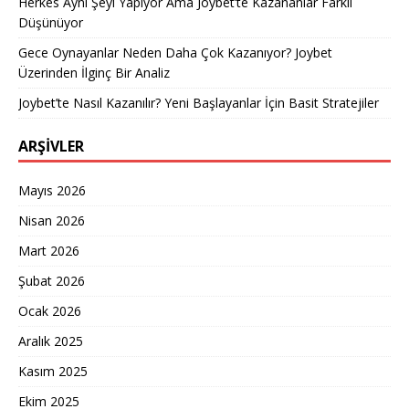
Herkes Aynı Şeyi Yapıyor Ama Joybet’te Kazananlar Farklı
Düşünüyor
Gece Oynayanlar Neden Daha Çok Kazanıyor? Joybet
Üzerinden İlginç Bir Analiz
Joybet’te Nasıl Kazanılır? Yeni Başlayanlar İçin Basit Stratejiler
ARŞIVLER
Mayıs 2026
Nisan 2026
Mart 2026
Şubat 2026
Ocak 2026
Aralık 2025
Kasım 2025
Ekim 2025