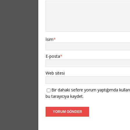
İsim
*
E-posta
*
Web sitesi
Bir dahaki sefere yorum yaptığımda kullan
bu tarayıcıya kaydet.