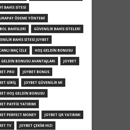
YI BAHIS SITESI
URAPAY ÖDEME YÖNTEMI
BOL BAHISLERI
GÜVENILIR BAHIS SITELERI
ENILIR BAHIS SITESI JOYBET
CANLI MAÇ İZLE
HOŞ GELDIN BONUSU
 GELDIN BONUSU AVANTAJLARI
JOYBET
BET.PRO
JOYBET BONUS
BET GIRIŞ
JOYBET GÜVENILIR MI
BET HOŞ GELDIN BONUSU
BET PAYFIX YATIRIMI
BET PERFECT MONEY
JOYBET QR YATIRIMI
BET TV
JOYBET ÇEKIM HIZI