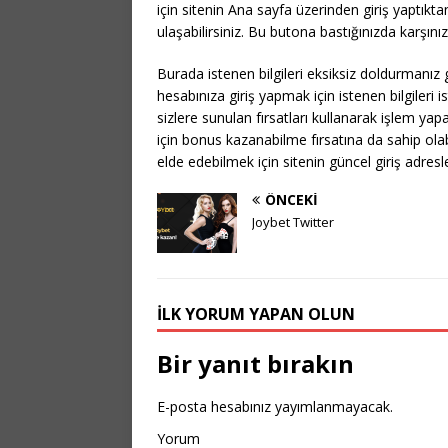
için sitenin Ana sayfa üzerinden giriş yaptık
ulaşabilirsiniz. Bu butona bastığınızda karşınıza
Burada istenen bilgileri eksiksiz doldurmanı
hesabınıza giriş yapmak için istenen bilgileri 
sizlere sunulan fırsatları kullanarak işlem yap
için bonus kazanabilme fırsatına da sahip olab
elde edebilmek için sitenin güncel giriş adresler
ÖNCEKI
Joybet Twitter
İLK YORUM YAPAN OLUN
Bir yanıt bırakın
E-posta hesabınız yayımlanmayacak.
Yorum