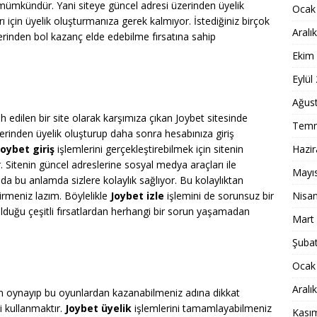
mümkündür. Yani siteye güncel adresi üzerinden üyelik
Ocak
çin üyelik oluşturmanıza gerek kalmıyor. İstediğiniz birçok
Aralı
zerinden bol kazanç elde edebilme fırsatına sahip
Ekim
Eylül
Ağus
h edilen bir site olarak karşımıza çıkan Joybet sitesinde
Temm
zerinden üyelik oluşturup daha sonra hesabınıza giriş
Hazi
Joybet giriş
işlemlerini gerçekleştirebilmek için sitenin
 Sitenin güncel adreslerine sosyal medya araçları ile
Mayı
 bu anlamda sizlere kolaylık sağlıyor. Bu kolaylıktan
Nisa
irmeniz lazım. Böylelikle
Joybet izle
işlemini de sorunsuz bir
olduğu çeşitli fırsatlardan herhangi bir sorun yaşamadan
Mart
Şuba
Ocak
Aralı
yun oynayıp bu oyunlardan kazanabilmeniz adına dikkat
i kullanmaktır.
Joybet üyelik
işlemlerini tamamlayabilmeniz
Kası