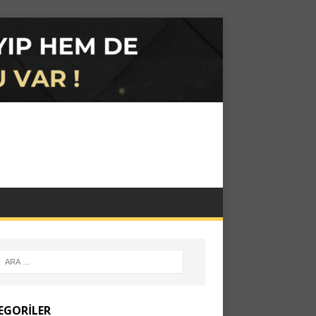
EGORILER