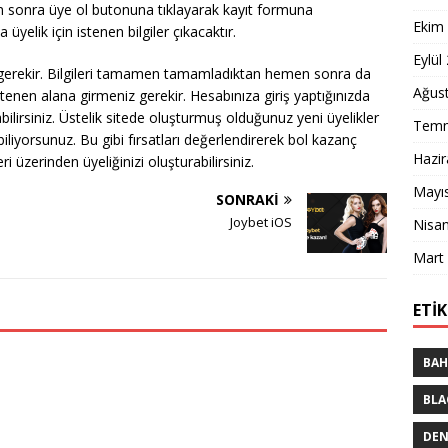
tan sonra üye ol butonuna tıklayarak kayıt formuna
Ekim
 üyelik için istenen bilgiler çıkacaktır.
Eylül
z gerekir. Bilgileri tamamen tamamladıktan hemen sonra da
Ağus
istenen alana girmeniz gerekir. Hesabınıza giriş yaptığınızda
abilirsiniz. Üstelik sitede oluşturmuş olduğunuz yeni üyelikler
Temm
iliyorsunuz. Bu gibi fırsatları değerlendirerek bol kazanç
Hazi
i üzerinden üyeliğinizi oluşturabilirsiniz.
Mayı
SONRAKI
Joybet iOS
Nisa
Mart
ETI
BAH
BLA
DEN