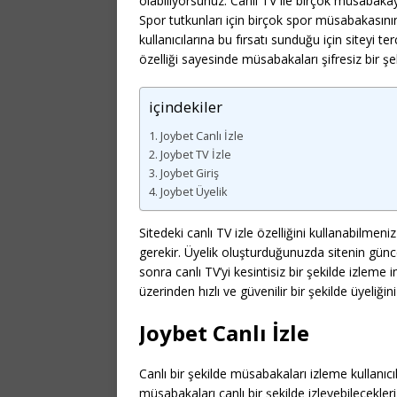
olabiliyorsunuz. Canlı TV ile birçok müsabaka
Spor tutkunları için birçok spor müsabakasının
kullanıcılarına bu fırsatı sunduğu için siteyi te
özelliği sayesinde müsabakaları şifresiz bir ş
içindekiler
Joybet Canlı İzle
Joybet TV İzle
Joybet Giriş
Joybet Üyelik
Sitedeki canlı TV izle özelliğini kullanabilmeni
gerekir. Üyelik oluşturduğunuzda sitenin gün
sonra canlı TV’yi kesintisiz bir şekilde izleme
üzerinden hızlı ve güvenilir bir şekilde üyeliğiniz
Joybet Canlı İzle
Canlı bir şekilde müsabakaları izleme kullanıcıl
müsabakaları canlı bir şekilde izleyebilecekleri 