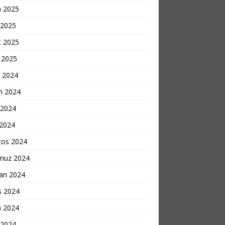
n 2025
 2025
t 2025
 2025
k 2024
m 2024
 2024
 2024
tos 2024
uz 2024
ran 2024
s 2024
n 2024
 2024