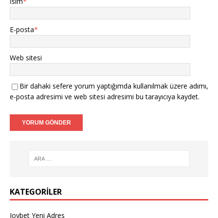
İsim
*
E-posta
*
Web sitesi
Bir dahaki sefere yorum yaptığımda kullanılmak üzere adımı,
e-posta adresimi ve web sitesi adresimi bu tarayıcıya kaydet.
KATEGORILER
Joybet Yeni Adres