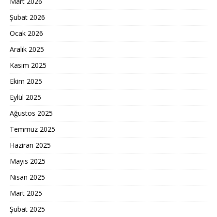
Mart 2026
Şubat 2026
Ocak 2026
Aralık 2025
Kasım 2025
Ekim 2025
Eylül 2025
Ağustos 2025
Temmuz 2025
Haziran 2025
Mayıs 2025
Nisan 2025
Mart 2025
Şubat 2025