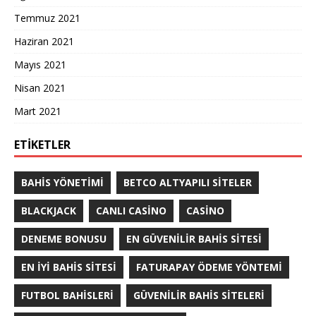
Temmuz 2021
Haziran 2021
Mayıs 2021
Nisan 2021
Mart 2021
ETIKETLER
BAHIS YÖNETIMI
BETCO ALTYAPILI SITELER
BLACKJACK
CANLI CASINO
CASINO
DENEME BONUSU
EN GÜVENILIR BAHIS SITESI
EN İYI BAHIS SITESI
FATURAPAY ÖDEME YÖNTEMI
FUTBOL BAHISLERI
GÜVENILIR BAHIS SITELERI