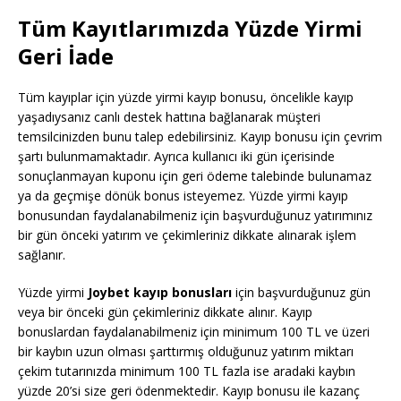
Tüm Kayıtlarımızda Yüzde Yirmi
Geri İade
Tüm kayıplar için yüzde yirmi kayıp bonusu, öncelikle kayıp
yaşadıysanız canlı destek hattına bağlanarak müşteri
temsilcinizden bunu talep edebilirsiniz. Kayıp bonusu için çevrim
şartı bulunmamaktadır. Ayrıca kullanıcı iki gün içerisinde
sonuçlanmayan kuponu için geri ödeme talebinde bulunamaz
ya da geçmişe dönük bonus isteyemez. Yüzde yirmi kayıp
bonusundan faydalanabilmeniz için başvurduğunuz yatırımınız
bir gün önceki yatırım ve çekimleriniz dikkate alınarak işlem
sağlanır.
Yüzde yirmi
Joybet kayıp bonusları
için başvurduğunuz gün
veya bir önceki gün çekimleriniz dikkate alınır. Kayıp
bonuslardan faydalanabilmeniz için minimum 100 TL ve üzeri
bir kaybın uzun olması şarttırmış olduğunuz yatırım miktarı
çekim tutarınızda minimum 100 TL fazla ise aradaki kaybın
yüzde 20’si size geri ödenmektedir. Kayıp bonusu ile kazanç