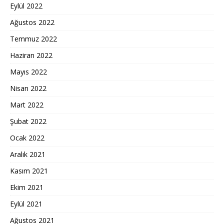
Eylül 2022
Ağustos 2022
Temmuz 2022
Haziran 2022
Mayıs 2022
Nisan 2022
Mart 2022
Şubat 2022
Ocak 2022
Aralık 2021
Kasım 2021
Ekim 2021
Eylül 2021
Ağustos 2021