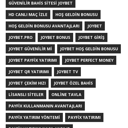
GÜVENILIR BAHIS SITESI JOYBET
HD CANLI MAÇ İZLE
HOŞ GELDIN BONUSU
HOŞ GELDIN BONUSU AVANTAJLARI
JOYBET
JOYBET.PRO
JOYBET BONUS
JOYBET GIRIŞ
JOYBET GÜVENILIR MI
JOYBET HOŞ GELDIN BONUSU
JOYBET PAYFIX YATIRIMI
JOYBET PERFECT MONEY
JOYBET QR YATIRIMI
JOYBET TV
JOYBET ÇEKIM HIZI
JOYBET ÖZEL BAHIS
LISANSLI SITELER
ONLINE TAVLA
PAYFIX KULLANMANIN AVANTAJLARI
PAYFIX YATIRIM YÖNTEMI
PAYFIX YATIRIMI