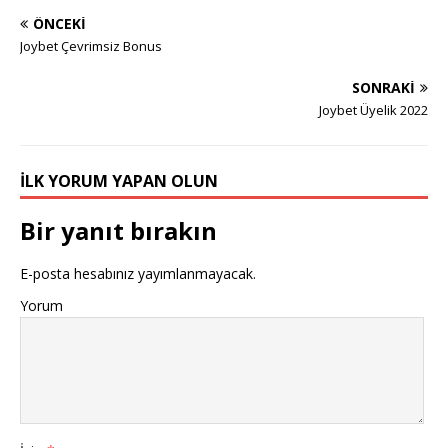
ÖNCEKI
Joybet Çevrimsiz Bonus
SONRAKI
Joybet Üyelik 2022
İLK YORUM YAPAN OLUN
Bir yanıt bırakın
E-posta hesabınız yayımlanmayacak.
Yorum