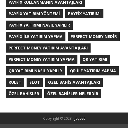
PAYFIX KULLANMANIN AVANTAJLARI
PAYFIX YATIRIM YÖNTEMI
PAYFIX YATIRIMI
PAYFIX YATIRIMI NASIL YAPILIR
PAYFIX İLE YATIRIM YAPMA
PERFECT MONEY NEDIR
PERFECT MONEY YATIRIM AVANTAJLARI
PERFECT MONEY YATIRIM YAPMA
QR YATIRIMI
QR YATIRIMI NASIL YAPILIR
QR İLE YATIRIM YAPMA
RULET
SLOT
ÖZEL BAHIS AVANTAJLARI
ÖZEL BAHISLER
ÖZEL BAHISLER NELERDIR
Copyright © 2023 -
Joybet