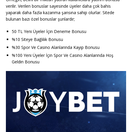
verilir. Verilen bonuslar sayesinde üyeler daha çok bahis
yaparak daha fazla kazanma şansına sahip olurlar. Sitede
bulunan bazı özel bonuslar şunlardır;
50 TL Yeni Üyeler İçin Deneme Bonusu
%10 Siteye Bağlılık Bonusu
%30 Spor Ve Casino Alanlarında Kayıp Bonusu
%100 Yeni Üyeler İçin Spor Ve Casino Alanlarında Hoş
Geldin Bonusu