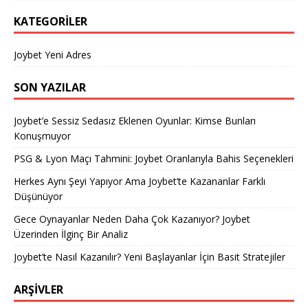
KATEGORILER
Joybet Yeni Adres
SON YAZILAR
Joybet’e Sessiz Sedasız Eklenen Oyunlar: Kimse Bunları
Konuşmuyor
PSG & Lyon Maçı Tahmini: Joybet Oranlarıyla Bahis Seçenekleri
Herkes Aynı Şeyi Yapıyor Ama Joybet’te Kazananlar Farklı
Düşünüyor
Gece Oynayanlar Neden Daha Çok Kazanıyor? Joybet
Üzerinden İlginç Bir Analiz
Joybet’te Nasıl Kazanılır? Yeni Başlayanlar İçin Basit Stratejiler
ARŞIVLER