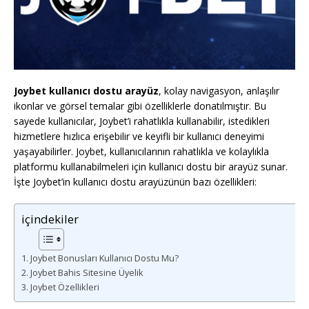
Joybet kullanıcı dostu arayüz
, kolay navigasyon, anlaşılır
ikonlar ve görsel temalar gibi özelliklerle donatılmıştır. Bu
sayede kullanıcılar, Joybet’i rahatlıkla kullanabilir, istedikleri
hizmetlere hızlıca erişebilir ve keyifli bir kullanıcı deneyimi
yaşayabilirler. Joybet, kullanıcılarının rahatlıkla ve kolaylıkla
platformu kullanabilmeleri için kullanıcı dostu bir arayüz sunar.
İşte Joybet’in kullanıcı dostu arayüzünün bazı özellikleri:
içindekiler
Joybet Bonusları Kullanıcı Dostu Mu?
Joybet Bahis Sitesine Üyelik
Joybet Özellikleri