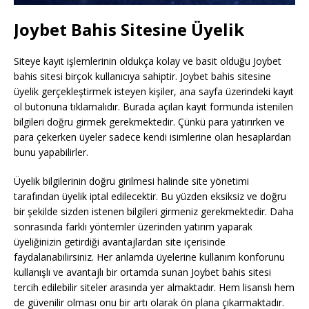
Joybet Bahis Sitesine Üyelik
Siteye kayıt işlemlerinin oldukça kolay ve basit olduğu Joybet
bahis sitesi birçok kullanıcıya sahiptir. Joybet bahis sitesine
üyelik gerçekleştirmek isteyen kişiler, ana sayfa üzerindeki kayıt
ol butonuna tıklamalıdır. Burada açılan kayıt formunda istenilen
bilgileri doğru girmek gerekmektedir. Çünkü para yatırırken ve
para çekerken üyeler sadece kendi isimlerine olan hesaplardan
bunu yapabilirler.
Üyelik bilgilerinin doğru girilmesi halinde site yönetimi
tarafından üyelik iptal edilecektir. Bu yüzden eksiksiz ve doğru
bir şekilde sizden istenen bilgileri girmeniz gerekmektedir. Daha
sonrasında farklı yöntemler üzerinden yatırım yaparak
üyeliğinizin getirdiği avantajlardan site içerisinde
faydalanabilirsiniz. Her anlamda üyelerine kullanım konforunu
kullanışlı ve avantajlı bir ortamda sunan Joybet bahis sitesi
tercih edilebilir siteler arasında yer almaktadır. Hem lisanslı hem
de güvenilir olması onu bir artı olarak ön plana çıkarmaktadır.