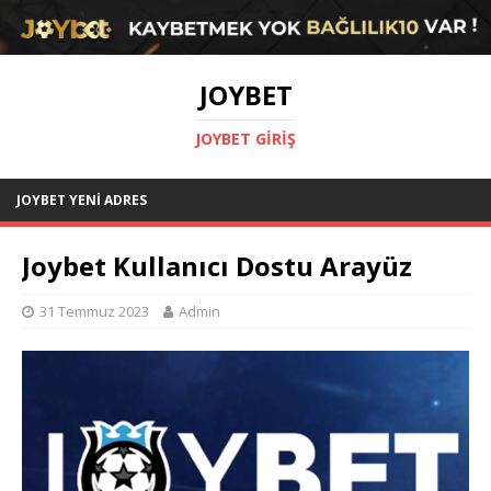
JOYBET
JOYBET GIRIŞ
JOYBET YENI ADRES
Joybet Kullanıcı Dostu Arayüz
31 Temmuz 2023
Admin