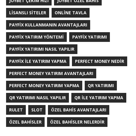
JOYBET ÇEKIM HIZI
JOYBET ÖZEL BAHIS
LISANSLI SITELER
ONLINE TAVLA
PAYFIX KULLANMANIN AVANTAJLARI
PAYFIX YATIRIM YÖNTEMI
PAYFIX YATIRIMI
PAYFIX YATIRIMI NASIL YAPILIR
PAYFIX İLE YATIRIM YAPMA
PERFECT MONEY NEDIR
PERFECT MONEY YATIRIM AVANTAJLARI
PERFECT MONEY YATIRIM YAPMA
QR YATIRIMI
QR YATIRIMI NASIL YAPILIR
QR İLE YATIRIM YAPMA
RULET
SLOT
ÖZEL BAHIS AVANTAJLARI
ÖZEL BAHISLER
ÖZEL BAHISLER NELERDIR