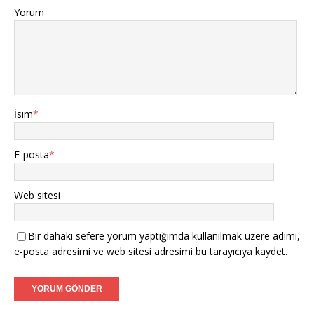
Yorum
İsim
*
E-posta
*
Web sitesi
Bir dahaki sefere yorum yaptığımda kullanılmak üzere adımı,
e-posta adresimi ve web sitesi adresimi bu tarayıcıya kaydet.