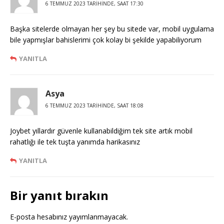
6 TEMMUZ 2023 TARIHINDE, SAAT 17:30
Başka sitelerde olmayan her şey bu sitede var, mobil uygulama
bile yapmışlar bahislerimi çok kolay bi şekilde yapabiliyorum
YANITLA
Asya
6 TEMMUZ 2023 TARIHINDE, SAAT 18:08
Joybet yıllardır güvenle kullanabildiğim tek site artık mobil
rahatlığı ile tek tuşta yanımda harikasınız
YANITLA
Bir yanıt bırakın
E-posta hesabınız yayımlanmayacak.