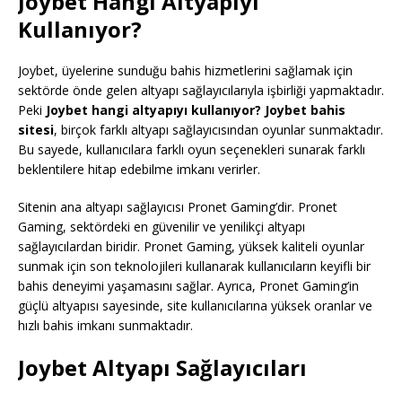
Joybet Hangi Altyapıyı
Kullanıyor?
Joybet, üyelerine sunduğu bahis hizmetlerini sağlamak için
sektörde önde gelen altyapı sağlayıcılarıyla işbirliği yapmaktadır.
Peki
Joybet hangi altyapıyı kullanıyor? Joybet bahis
sitesi
, birçok farklı altyapı sağlayıcısından oyunlar sunmaktadır.
Bu sayede, kullanıcılara farklı oyun seçenekleri sunarak farklı
beklentilere hitap edebilme imkanı verirler.
Sitenin ana altyapı sağlayıcısı Pronet Gaming’dir. Pronet
Gaming, sektördeki en güvenilir ve yenilikçi altyapı
sağlayıcılardan biridir. Pronet Gaming, yüksek kaliteli oyunlar
sunmak için son teknolojileri kullanarak kullanıcıların keyifli bir
bahis deneyimi yaşamasını sağlar. Ayrıca, Pronet Gaming’in
güçlü altyapısı sayesinde, site kullanıcılarına yüksek oranlar ve
hızlı bahis imkanı sunmaktadır.
Joybet Altyapı Sağlayıcıları