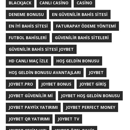
BLACKJACK
CANLI CASINO
CASINO
DENEME BONUSU
EN GÜVENILIR BAHIS SITESI
EN İYI BAHIS SITESI
FATURAPAY ÖDEME YÖNTEMI
FUTBOL BAHISLERI
GÜVENILIR BAHIS SITELERI
GÜVENILIR BAHIS SITESI JOYBET
HD CANLI MAÇ İZLE
HOŞ GELDIN BONUSU
HOŞ GELDIN BONUSU AVANTAJLARI
JOYBET
JOYBET.PRO
JOYBET BONUS
JOYBET GIRIŞ
JOYBET GÜVENILIR MI
JOYBET HOŞ GELDIN BONUSU
JOYBET PAYFIX YATIRIMI
JOYBET PERFECT MONEY
JOYBET QR YATIRIMI
JOYBET TV