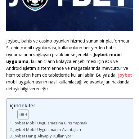
Joybet, bahis ve casino oyunları hizmeti sunan bir platformdur.
Sitenin mobil uygulaması, kullanıcıların her yerden bahis
oynamalarını sağlayan pratik bir seçenektir.
Joybet mobil
uygulama
, kullanıcıların kolayca erişebilmesi için iOS ve
Android işletim sistemlerinde ve mağazalarında mevcuttur ve
hem telefon hem de tabletlerde kullanılabilir. Bu yazıda,
Joybet
mobil uygulamasının nasıl kullanılacağı ve avantajları hakkında
detaylı bilgi vereceğiz
içindekiler
Joybet Mobil Uygulamasına Giriş Yapmak
Joybet Mobil Uygulamanın Avantajları
Joybet Hangi Altyapıyı Kullanıyor?