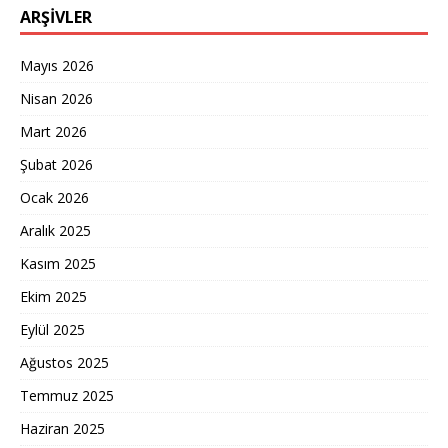
ARŞIVLER
Mayıs 2026
Nisan 2026
Mart 2026
Şubat 2026
Ocak 2026
Aralık 2025
Kasım 2025
Ekim 2025
Eylül 2025
Ağustos 2025
Temmuz 2025
Haziran 2025