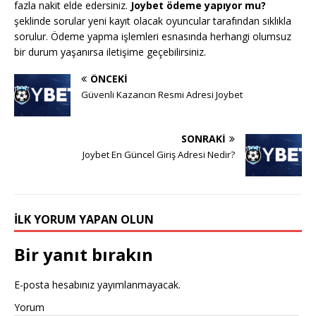
fazla nakit elde edersiniz.
Joybet ödeme yapıyor mu?
şeklinde sorular yeni kayıt olacak oyuncular tarafından sıklıkla
sorulur. Ödeme yapma işlemleri esnasında herhangi olumsuz
bir durum yaşanırsa iletişime geçebilirsiniz.
ÖNCEKI
Güvenli Kazancın Resmi Adresi Joybet
SONRAKI
Joybet En Güncel Giriş Adresi Nedir?
İLK YORUM YAPAN OLUN
Bir yanıt bırakın
E-posta hesabınız yayımlanmayacak.
Yorum