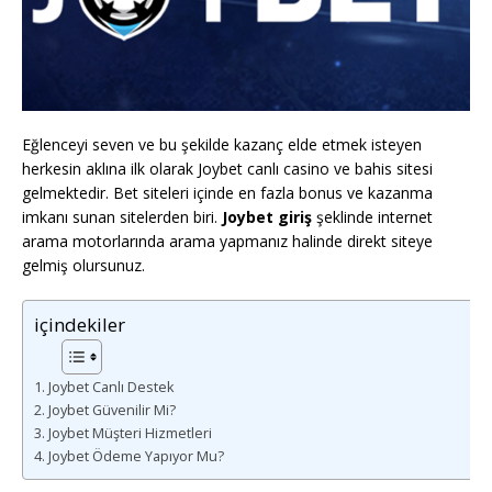
Eğlenceyi seven ve bu şekilde kazanç elde etmek isteyen
herkesin aklına ilk olarak Joybet canlı casino ve bahis sitesi
gelmektedir. Bet siteleri içinde en fazla bonus ve kazanma
imkanı sunan sitelerden biri.
Joybet giriş
şeklinde internet
arama motorlarında arama yapmanız halinde direkt siteye
gelmiş olursunuz.
içindekiler
Joybet Canlı Destek
Joybet Güvenilir Mi?
Joybet Müşteri Hizmetleri
Joybet Ödeme Yapıyor Mu?