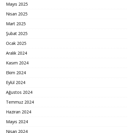
Mayıs 2025
Nisan 2025
Mart 2025
Şubat 2025
Ocak 2025
Aralık 2024
Kasım 2024
Ekim 2024
Eylül 2024
Ağustos 2024
Temmuz 2024
Haziran 2024
Mayıs 2024
Nisan 2024