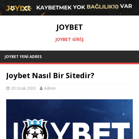
JOYBET
JOYBET GIRIŞ
JOYBET YENI ADRES
Joybet Nasıl Bir Sitedir?
20 Ocak 2023
Admin