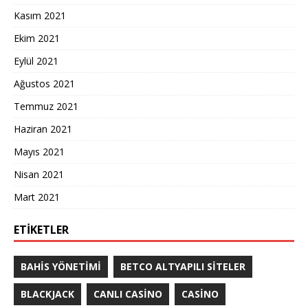
Kasım 2021
Ekim 2021
Eylül 2021
Ağustos 2021
Temmuz 2021
Haziran 2021
Mayıs 2021
Nisan 2021
Mart 2021
ETIKETLER
BAHIS YÖNETIMI
BETCO ALTYAPILI SITELER
BLACKJACK
CANLI CASINO
CASINO