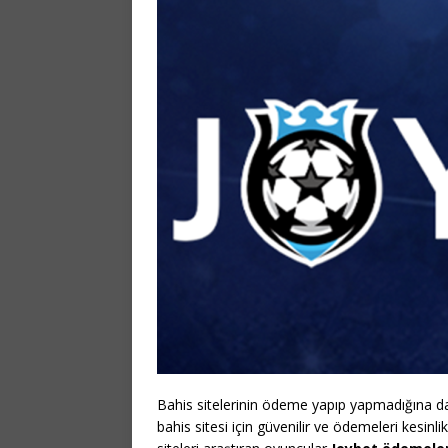
Bahis sitelerinin ödeme yapıp yapmadığına dai
bahis sitesi için güvenilir ve ödemeleri kesin