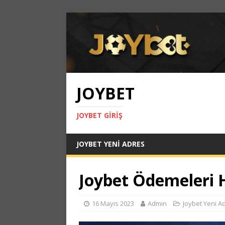
JOYBET
JOYBET GIRIŞ
JOYBET YENI ADRES
Joybet Ödemeleri 
16 Mayıs 2023
Admin
Joybet Yeni A