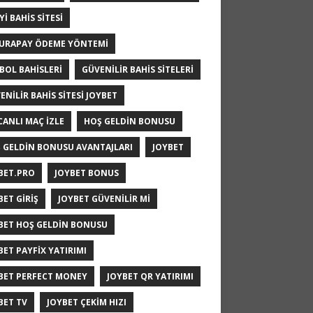
YI BAHIS SITESI
URAPAY ÖDEME YÖNTEMI
BOL BAHISLERI
GÜVENILIR BAHIS SITELERI
ENILIR BAHIS SITESI JOYBET
CANLI MAÇ İZLE
HOŞ GELDIN BONUSU
 GELDIN BONUSU AVANTAJLARI
JOYBET
BET.PRO
JOYBET BONUS
BET GIRIŞ
JOYBET GÜVENILIR MI
BET HOŞ GELDIN BONUSU
BET PAYFIX YATIRIMI
BET PERFECT MONEY
JOYBET QR YATIRIMI
BET TV
JOYBET ÇEKIM HIZI