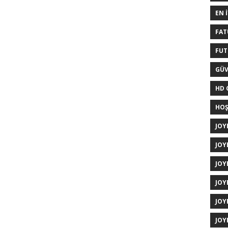
EN İ
FAT
FUT
GÜV
HD 
HOŞ
JOY
JOY
JOY
JOY
JOY
JOY