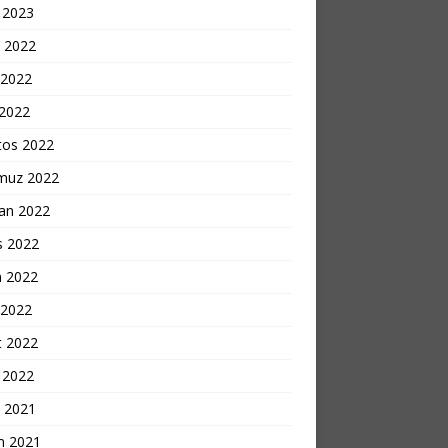
 2023
k 2022
 2022
 2022
tos 2022
uz 2022
ran 2022
s 2022
n 2022
 2022
t 2022
 2022
k 2021
m 2021