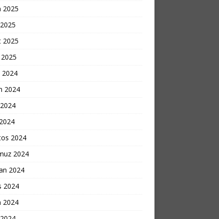
n 2025
 2025
t 2025
 2025
k 2024
m 2024
 2024
 2024
tos 2024
uz 2024
ran 2024
s 2024
n 2024
 2024