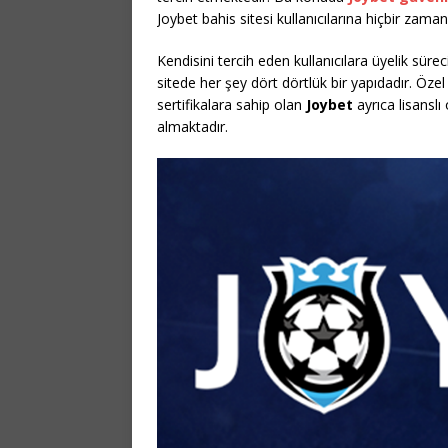
Joybet bahis sitesi kullanıcılarına hiçbir za
Kendisini tercih eden kullanıcılara üyelik sü
sitede her şey dört dörtlük bir yapıdadır. Özel g
sertifikalara sahip olan
Joybet
ayrıca lisanslı
almaktadır.