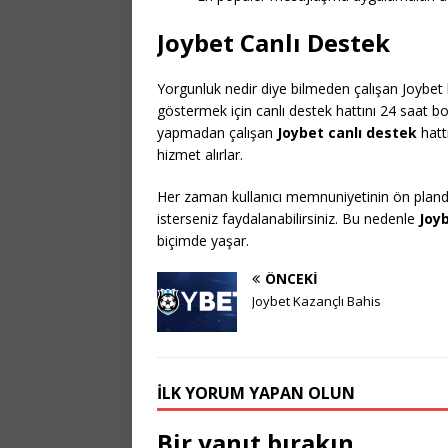
Joybet Canlı Destek
Yorgunluk nedir diye bilmeden çalışan Joybet 
göstermek için canlı destek hattını 24 saat b
yapmadan çalışan
Joybet canlı destek
hattı
hizmet alırlar.
Her zaman kullanıcı memnuniyetinin ön pland
isterseniz faydalanabilirsiniz. Bu nedenle
Joy
biçimde yaşar.
ÖNCEKI
Joybet Kazançlı Bahis
İLK YORUM YAPAN OLUN
Bir yanıt bırakın