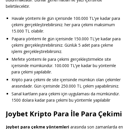
belirtilecektir.
Havale yöntemi ile gün içerisinde 100.000 TL’ye kadar para
çekimi gerçekleştirebilirsiniz. her para çekimi maksimum
15.000 TL olabilir.
Papara yöntemi ile gün içerisinde 150.000 TL’ye kadar para
çekimi gerçekleştirebilirsiniz. Günlük 5 adet para çekme
işlemi gerçekleştirebilirsiniz.
Mefete yöntemi ile para çekimi gerçekleştirmekte site
içerisinde mümkündür. 100.000 TL’ye kadar bu yöntemle
para çekimi yapılabilir.
Kripto para çekimi de site içerisinde mümkün olan çekimler
arasındadır. Gün içerisinde 250.000 TL çekim yapabilirsiniz.
Sanal kartların para çekimi için uygulaması da mümkündür.
1500 dolara kadar para çekimi bu yöntemle yapılabilir
Joybet Kripto Para İle Para Çekimi
Joybet para çekme yöntemleri
arasında son zamanlarda en