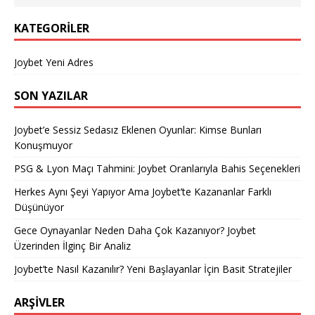
KATEGORILER
Joybet Yeni Adres
SON YAZILAR
Joybet’e Sessiz Sedasız Eklenen Oyunlar: Kimse Bunları
Konuşmuyor
PSG & Lyon Maçı Tahmini: Joybet Oranlarıyla Bahis Seçenekleri
Herkes Aynı Şeyi Yapıyor Ama Joybet’te Kazananlar Farklı
Düşünüyor
Gece Oynayanlar Neden Daha Çok Kazanıyor? Joybet
Üzerinden İlginç Bir Analiz
Joybet’te Nasıl Kazanılır? Yeni Başlayanlar İçin Basit Stratejiler
ARŞIVLER