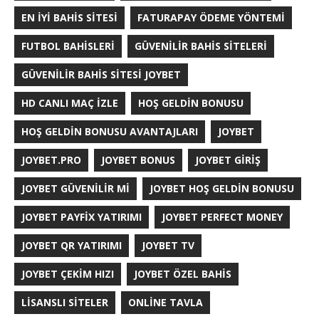
EN İYI BAHIS SITESI
FATURAPAY ÖDEME YÖNTEMI
FUTBOL BAHISLERI
GÜVENILIR BAHIS SITELERI
GÜVENILIR BAHIS SITESI JOYBET
HD CANLI MAÇ İZLE
HOŞ GELDIN BONUSU
HOŞ GELDIN BONUSU AVANTAJLARI
JOYBET
JOYBET.PRO
JOYBET BONUS
JOYBET GIRIŞ
JOYBET GÜVENILIR MI
JOYBET HOŞ GELDIN BONUSU
JOYBET PAYFIX YATIRIMI
JOYBET PERFECT MONEY
JOYBET QR YATIRIMI
JOYBET TV
JOYBET ÇEKIM HIZI
JOYBET ÖZEL BAHIS
LISANSLI SITELER
ONLINE TAVLA