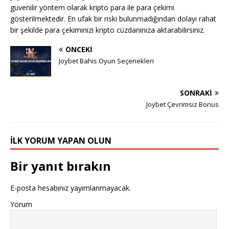
güvenilir yöntem olarak kripto para ile para çekimi
gösterilmektedir. En ufak bir riski bulunmadığından dolayı rahat
bir şekilde para çekiminizi kripto cüzdanınıza aktarabilirsiniz.
ÖNCEKI
Joybet Bahis Oyun Seçenekleri
SONRAKI
Joybet Çevrimsiz Bonus
İLK YORUM YAPAN OLUN
Bir yanıt bırakın
E-posta hesabınız yayımlanmayacak.
Yorum