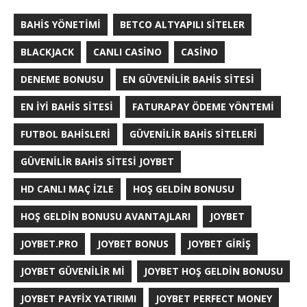
BAHIS YÖNETIMI
BETCO ALTYAPILI SITELER
BLACKJACK
CANLI CASINO
CASINO
DENEME BONUSU
EN GÜVENILIR BAHIS SITESI
EN İYI BAHIS SITESI
FATURAPAY ÖDEME YÖNTEMI
FUTBOL BAHISLERI
GÜVENILIR BAHIS SITELERI
GÜVENILIR BAHIS SITESI JOYBET
HD CANLI MAÇ İZLE
HOŞ GELDIN BONUSU
HOŞ GELDIN BONUSU AVANTAJLARI
JOYBET
JOYBET.PRO
JOYBET BONUS
JOYBET GIRIŞ
JOYBET GÜVENILIR MI
JOYBET HOŞ GELDIN BONUSU
JOYBET PAYFIX YATIRIMI
JOYBET PERFECT MONEY