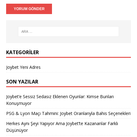
KATEGORILER
Joybet Yeni Adres
SON YAZILAR
Joybet’e Sessiz Sedasız Eklenen Oyunlar: Kimse Bunları
Konuşmuyor
PSG & Lyon Maçı Tahmini: Joybet Oranlarıyla Bahis Seçenekleri
Herkes Aynı Şeyi Yapıyor Ama Joybet’te Kazananlar Farklı
Düşünüyor