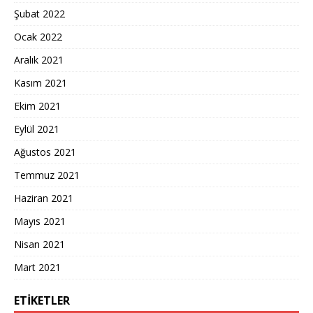
Şubat 2022
Ocak 2022
Aralık 2021
Kasım 2021
Ekim 2021
Eylül 2021
Ağustos 2021
Temmuz 2021
Haziran 2021
Mayıs 2021
Nisan 2021
Mart 2021
ETIKETLER