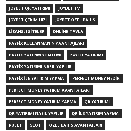
JOYBET QR YATIRIMI
JOYBET TV
JOYBET ÇEKIM HIZI
JOYBET ÖZEL BAHIS
LISANSLI SITELER
ONLINE TAVLA
PAYFIX KULLANMANIN AVANTAJLARI
PAYFIX YATIRIM YÖNTEMI
PAYFIX YATIRIMI
PAYFIX YATIRIMI NASIL YAPILIR
PAYFIX İLE YATIRIM YAPMA
PERFECT MONEY NEDIR
PERFECT MONEY YATIRIM AVANTAJLARI
PERFECT MONEY YATIRIM YAPMA
QR YATIRIMI
QR YATIRIMI NASIL YAPILIR
QR İLE YATIRIM YAPMA
RULET
SLOT
ÖZEL BAHIS AVANTAJLARI