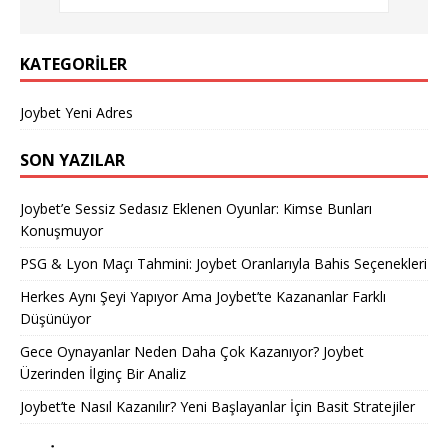
KATEGORILER
Joybet Yeni Adres
SON YAZILAR
Joybet’e Sessiz Sedasız Eklenen Oyunlar: Kimse Bunları
Konuşmuyor
PSG & Lyon Maçı Tahmini: Joybet Oranlarıyla Bahis Seçenekleri
Herkes Aynı Şeyi Yapıyor Ama Joybet’te Kazananlar Farklı
Düşünüyor
Gece Oynayanlar Neden Daha Çok Kazanıyor? Joybet
Üzerinden İlginç Bir Analiz
Joybet’te Nasıl Kazanılır? Yeni Başlayanlar İçin Basit Stratejiler