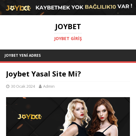
JOYBET
JOYBET GIRIŞ
JOYBET YENI ADRES
Joybet Yasal Site Mi?
30 Ocak 2024
Admin