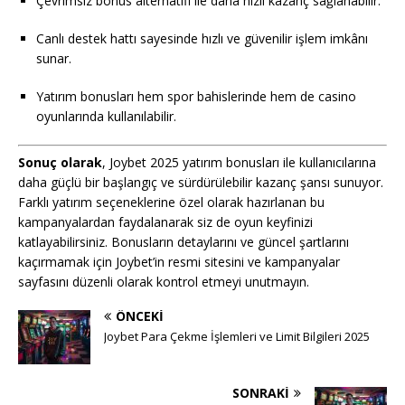
Çevrimsiz bonus alternatifi ile daha hızlı kazanç sağlanabilir.
Canlı destek hattı sayesinde hızlı ve güvenilir işlem imkânı
sunar.
Yatırım bonusları hem spor bahislerinde hem de casino
oyunlarında kullanılabilir.
Sonuç olarak
, Joybet 2025 yatırım bonusları ile kullanıcılarına
daha güçlü bir başlangıç ve sürdürülebilir kazanç şansı sunuyor.
Farklı yatırım seçeneklerine özel olarak hazırlanan bu
kampanyalardan faydalanarak siz de oyun keyfinizi
katlayabilirsiniz. Bonusların detaylarını ve güncel şartlarını
kaçırmamak için Joybet’in resmi sitesini ve kampanyalar
sayfasını düzenli olarak kontrol etmeyi unutmayın.
ÖNCEKI
Joybet Para Çekme İşlemleri ve Limit Bilgileri 2025
SONRAKI