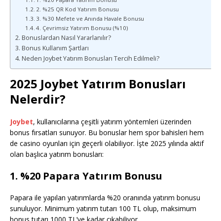
2. %25 QR Kod Yatırım Bonusu
3. %30 Mefete ve Anında Havale Bonusu
4. Çevrimsiz Yatırım Bonusu (%10)
Bonuslardan Nasıl Yararlanılır?
Bonus Kullanım Şartları
Neden Joybet Yatırım Bonusları Tercih Edilmeli?
2025 Joybet Yatırım Bonusları
Nelerdir?
Joybet
, kullanıcılarına çeşitli yatırım yöntemleri üzerinden
bonus fırsatları sunuyor. Bu bonuslar hem spor bahisleri hem
de casino oyunları için geçerli olabiliyor. İşte 2025 yılında aktif
olan başlıca yatırım bonusları:
1. %20 Papara Yatırım Bonusu
Papara ile yapılan yatırımlarda %20 oranında yatırım bonusu
sunuluyor. Minimum yatırım tutarı 100 TL olup, maksimum
bonus tutarı 1000 TL’ye kadar çıkabiliyor.