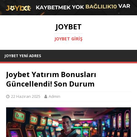
JOYBET
JOYBET GIRIŞ
JOYBET YENI ADRES
Joybet Yatırım Bonusları
Güncellendi! Son Durum
22 Haziran 2025
Admin