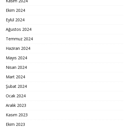
Kasım 2024
Ekim 2024
Eylül 2024
Ağustos 2024
Temmuz 2024
Haziran 2024
Mayıs 2024
Nisan 2024
Mart 2024
Şubat 2024
Ocak 2024
Aralık 2023
Kasım 2023
Ekim 2023