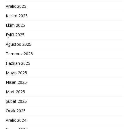
Aralık 2025
Kasım 2025
Ekim 2025
Eylül 2025
Ağustos 2025
Temmuz 2025
Haziran 2025
Mayıs 2025
Nisan 2025
Mart 2025
Şubat 2025
Ocak 2025
Aralık 2024