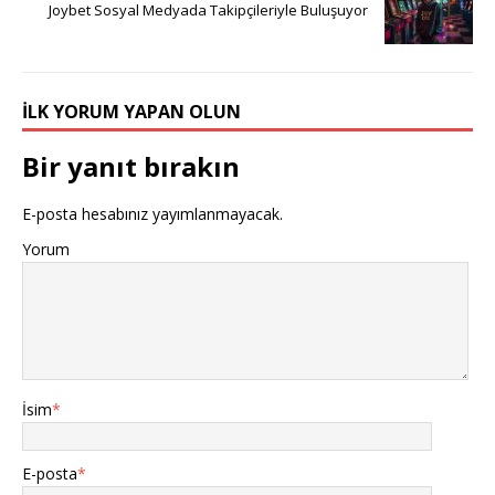
Joybet Sosyal Medyada Takipçileriyle Buluşuyor
İLK YORUM YAPAN OLUN
Bir yanıt bırakın
E-posta hesabınız yayımlanmayacak.
Yorum
İsim
*
E-posta
*