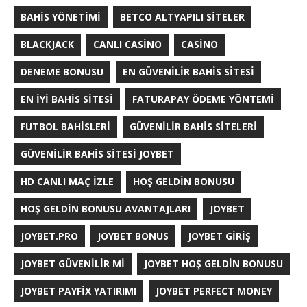
BAHIS YÖNETIMI
BETCO ALTYAPILI SITELER
BLACKJACK
CANLI CASINO
CASINO
DENEME BONUSU
EN GÜVENILIR BAHIS SITESI
EN İYI BAHIS SITESI
FATURAPAY ÖDEME YÖNTEMI
FUTBOL BAHISLERI
GÜVENILIR BAHIS SITELERI
GÜVENILIR BAHIS SITESI JOYBET
HD CANLI MAÇ İZLE
HOŞ GELDIN BONUSU
HOŞ GELDIN BONUSU AVANTAJLARI
JOYBET
JOYBET.PRO
JOYBET BONUS
JOYBET GIRIŞ
JOYBET GÜVENILIR MI
JOYBET HOŞ GELDIN BONUSU
JOYBET PAYFIX YATIRIMI
JOYBET PERFECT MONEY