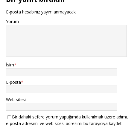
E-posta hesabınız yayımlanmayacak.
Yorum
İsim
*
E-posta
*
Web sitesi
Bir dahaki sefere yorum yaptığımda kullanılmak üzere adımı,
e-posta adresimi ve web sitesi adresimi bu tarayıcıya kaydet.