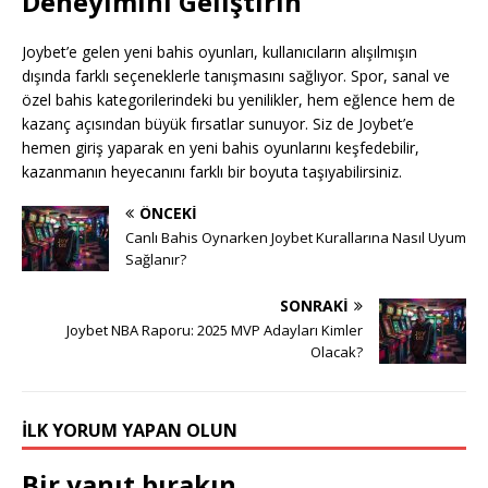
Deneyimini Geliştirin
Joybet’e gelen yeni bahis oyunları, kullanıcıların alışılmışın
dışında farklı seçeneklerle tanışmasını sağlıyor. Spor, sanal ve
özel bahis kategorilerindeki bu yenilikler, hem eğlence hem de
kazanç açısından büyük fırsatlar sunuyor. Siz de Joybet’e
hemen giriş yaparak en yeni bahis oyunlarını keşfedebilir,
kazanmanın heyecanını farklı bir boyuta taşıyabilirsiniz.
ÖNCEKI
Canlı Bahis Oynarken Joybet Kurallarına Nasıl Uyum
Sağlanır?
SONRAKI
Joybet NBA Raporu: 2025 MVP Adayları Kimler
Olacak?
İLK YORUM YAPAN OLUN
Bir yanıt bırakın