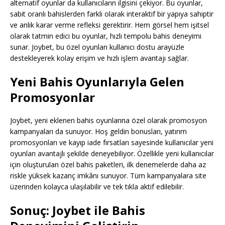
alternatif oyunlar da kullanıcıların ilgisini çekiyor. Bu oyunlar,
sabit oranlı bahislerden farklı olarak interaktif bir yapıya sahiptir
ve anlık karar verme refleksi gerektirir. Hem görsel hem işitsel
olarak tatmin edici bu oyunlar, hızlı tempolu bahis deneyimi
sunar. Joybet, bu özel oyunları kullanıcı dostu arayüzle
destekleyerek kolay erişim ve hızlı işlem avantajı sağlar.
Yeni Bahis Oyunlarıyla Gelen
Promosyonlar
Joybet, yeni eklenen bahis oyunlarına özel olarak promosyon
kampanyaları da sunuyor. Hoş geldin bonusları, yatırım
promosyonları ve kayıp iade fırsatları sayesinde kullanıcılar yeni
oyunları avantajlı şekilde deneyebiliyor. Özellikle yeni kullanıcılar
için oluşturulan özel bahis paketleri, ilk denemelerde daha az
riskle yüksek kazanç imkânı sunuyor. Tüm kampanyalara site
üzerinden kolayca ulaşılabilir ve tek tıkla aktif edilebilir.
Sonuç: Joybet ile Bahis