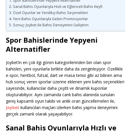
Spor Bahislerinde Yepyeni Alternatifler
Sanal Bahis Oyunlarıyla Hızlı ve Eğlenceli Bahis Keyfi
Özel Oyunlar ve Yenilikçi Bahis Seçenekleri
Yeni Bahis Oyunlarıyla Gelen Promosyonlar
Sonuç: Joybet ile Bahis Deneyimini Geliştirin
Spor Bahislerinde Yepyeni
Alternatifler
Joybet’in en çok ilgi gören kategorilerinden biri olan spor
bahisleri, yeni oyunlarla birlikte daha da zenginleşiyor. Özellikle
e-spor, hentbol, futsal, dart ve masa tenisi gibi az bilinen ama
hızlı sonuç veren sporlar üzerine eklenen yeni bahis seçenekleri
sayesinde, kullanıcılar daha çeşitli ve dinamik kuponlar
oluşturabiliyor. Aynı zamanda canlı bahis alanında sunulan
geniş kapsamlı oyun takibi ve anlık oran güncellemeleri ile,
Joybet
kullanıcıları maçları izlerken bahis yapma deneyimini
gerçek zamanlı olarak yaşayabiliyor.
Sanal Bahis Oyunlarıyla Hızlı ve