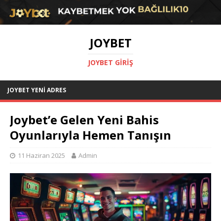
JOYBET
JOYBET GIRIŞ
JOYBET YENI ADRES
Joybet’e Gelen Yeni Bahis
Oyunlarıyla Hemen Tanışın
11 Haziran 2025
Admin