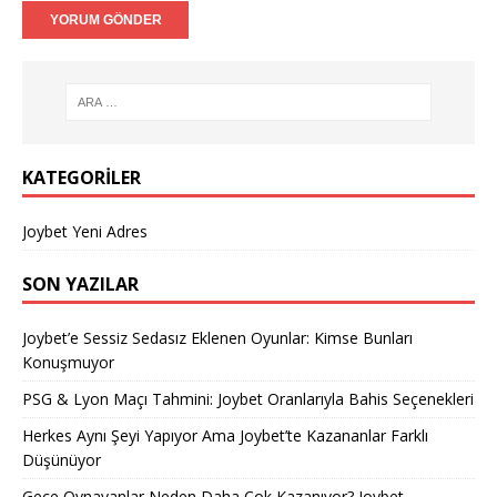
KATEGORILER
Joybet Yeni Adres
SON YAZILAR
Joybet’e Sessiz Sedasız Eklenen Oyunlar: Kimse Bunları
Konuşmuyor
PSG & Lyon Maçı Tahmini: Joybet Oranlarıyla Bahis Seçenekleri
Herkes Aynı Şeyi Yapıyor Ama Joybet’te Kazananlar Farklı
Düşünüyor
Gece Oynayanlar Neden Daha Çok Kazanıyor? Joybet