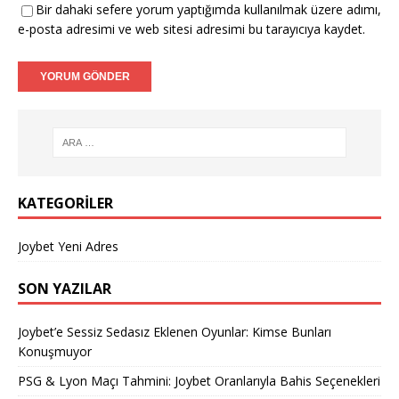
Bir dahaki sefere yorum yaptığımda kullanılmak üzere adımı,
e-posta adresimi ve web sitesi adresimi bu tarayıcıya kaydet.
KATEGORILER
Joybet Yeni Adres
SON YAZILAR
Joybet’e Sessiz Sedasız Eklenen Oyunlar: Kimse Bunları
Konuşmuyor
PSG & Lyon Maçı Tahmini: Joybet Oranlarıyla Bahis Seçenekleri