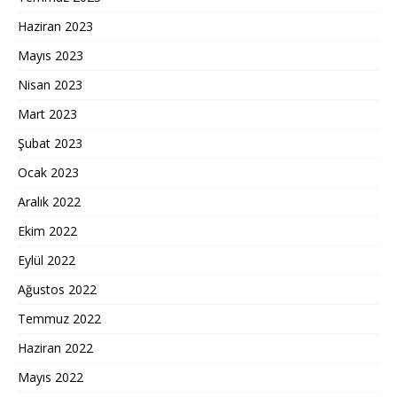
Haziran 2023
Mayıs 2023
Nisan 2023
Mart 2023
Şubat 2023
Ocak 2023
Aralık 2022
Ekim 2022
Eylül 2022
Ağustos 2022
Temmuz 2022
Haziran 2022
Mayıs 2022