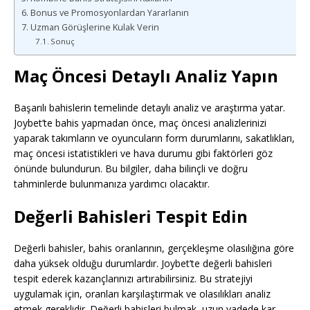
Bonus ve Promosyonlardan Yararlanın
Uzman Görüşlerine Kulak Verin
Sonuç
Maç Öncesi Detaylı Analiz Yapın
Başarılı bahislerin temelinde detaylı analiz ve araştırma yatar.
Joybet’te bahis yapmadan önce, maç öncesi analizlerinizi
yaparak takımların ve oyuncuların form durumlarını, sakatlıkları,
maç öncesi istatistikleri ve hava durumu gibi faktörleri göz
önünde bulundurun. Bu bilgiler, daha bilinçli ve doğru
tahminlerde bulunmanıza yardımcı olacaktır.
Değerli Bahisleri Tespit Edin
Değerli bahisler, bahis oranlarının, gerçekleşme olasılığına göre
daha yüksek olduğu durumlardır. Joybet’te değerli bahisleri
tespit ederek kazançlarınızı artırabilirsiniz. Bu stratejiyi
uygulamak için, oranları karşılaştırmak ve olasılıkları analiz
etmek gereklidir. Değerli bahisleri bulmak, uzun vadede kar