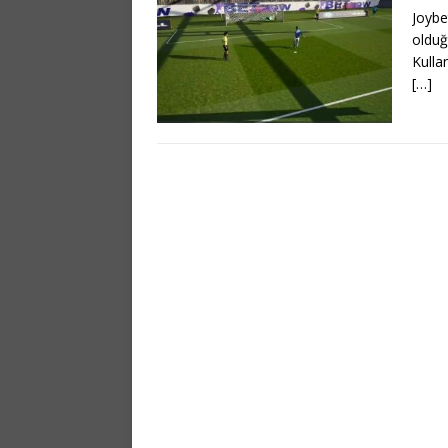
Joybe
olduğ
Kulla
[…]