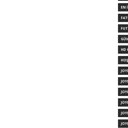
EN İ
FAT
FUT
GÜV
HD 
HOŞ
JOY
JOY
JOY
JOY
JOY
JOY