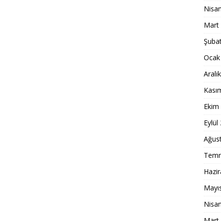
Nisa
Mart
Şuba
Ocak
Aralı
Kası
Ekim
Eylül
Ağus
Temm
Hazi
Mayı
Nisa
Mart