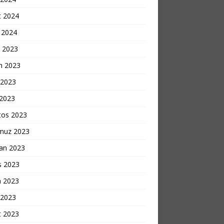
t 2024
 2024
k 2023
m 2023
 2023
 2023
tos 2023
uz 2023
ran 2023
s 2023
n 2023
 2023
t 2023